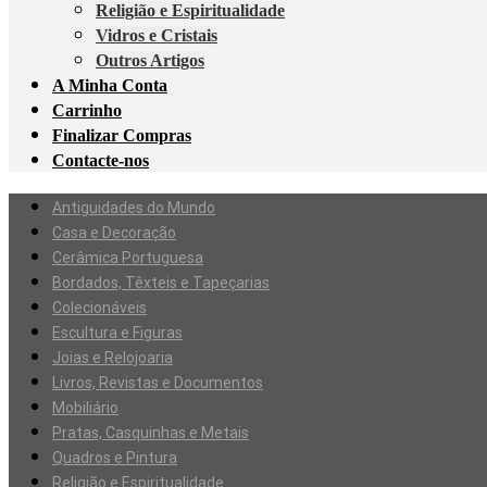
Religião e Espiritualidade
Vidros e Cristais
Outros Artigos
A Minha Conta
Carrinho
Finalizar Compras
Contacte-nos
Antiguidades do Mundo
Casa e Decoração
Cerâmica Portuguesa
Bordados, Têxteis e Tapeçarias
Colecionáveis
Escultura e Figuras
Joias e Relojoaria
Livros, Revistas e Documentos
Mobiliário
Pratas, Casquinhas e Metais
Quadros e Pintura
Religião e Espiritualidade