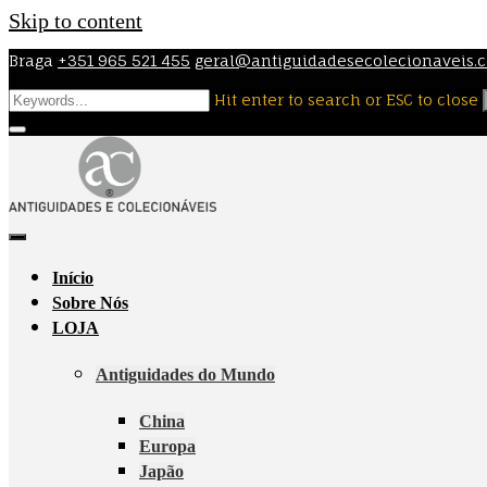
Skip to content
Braga
+351 965 521 455
geral@antiguidadesecolecionaveis.
Hit enter to search or ESC to close
Início
Sobre Nós
LOJA
Antiguidades do Mundo
China
Europa
Japão