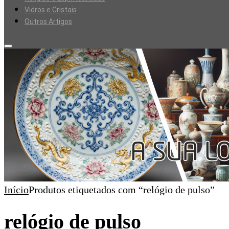
Vidros e Cristais
Outros Artigos
Início
Produtos etiquetados com “relógio de pulso”
relógio de pulso