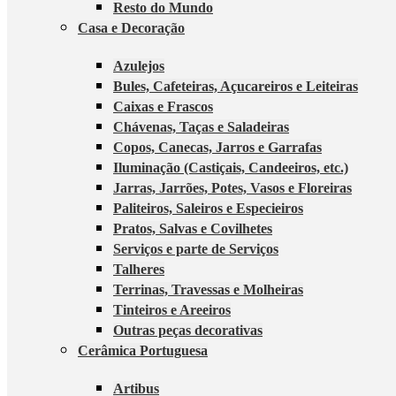
Resto do Mundo
Casa e Decoração
Azulejos
Bules, Cafeteiras, Açucareiros e Leiteiras
Caixas e Frascos
Chávenas, Taças e Saladeiras
Copos, Canecas, Jarros e Garrafas
Iluminação (Castiçais, Candeeiros, etc.)
Jarras, Jarrões, Potes, Vasos e Floreiras
Paliteiros, Saleiros e Especieiros
Pratos, Salvas e Covilhetes
Serviços e parte de Serviços
Talheres
Terrinas, Travessas e Molheiras
Tinteiros e Areeiros
Outras peças decorativas
Cerâmica Portuguesa
Artibus