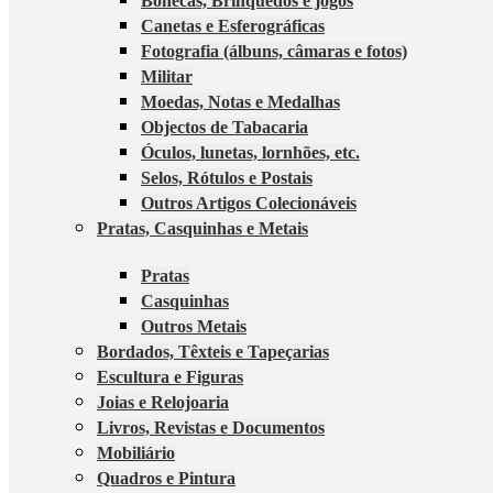
Bonecas, Brinquedos e jogos
Canetas e Esferográficas
Fotografia (álbuns, câmaras e fotos)
Militar
Moedas, Notas e Medalhas
Objectos de Tabacaria
Óculos, lunetas, lornhões, etc.
Selos, Rótulos e Postais
Outros Artigos Colecionáveis
Pratas, Casquinhas e Metais
Pratas
Casquinhas
Outros Metais
Bordados, Têxteis e Tapeçarias
Escultura e Figuras
Joias e Relojoaria
Livros, Revistas e Documentos
Mobiliário
Quadros e Pintura