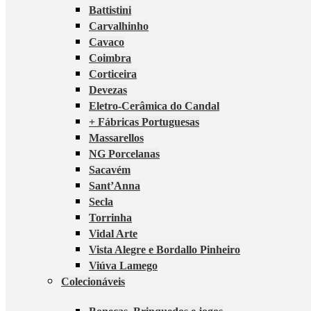
Battistini
Carvalhinho
Cavaco
Coimbra
Corticeira
Devezas
Eletro-Cerâmica do Candal
+ Fábricas Portuguesas
Massarellos
NG Porcelanas
Sacavém
Sant’Anna
Secla
Torrinha
Vidal Arte
Vista Alegre e Bordallo Pinheiro
Viúva Lamego
Colecionáveis