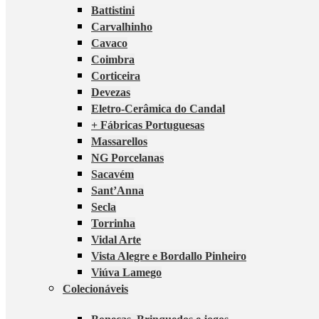
Battistini
Carvalhinho
Cavaco
Coimbra
Corticeira
Devezas
Eletro-Cerâmica do Candal
+ Fábricas Portuguesas
Massarellos
NG Porcelanas
Sacavém
Sant’Anna
Secla
Torrinha
Vidal Arte
Vista Alegre e Bordallo Pinheiro
Viúva Lamego
Colecionáveis