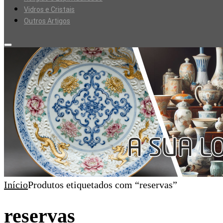
Vidros e Cristais
Outros Artigos
Início
Produtos etiquetados com “reservas”
reservas