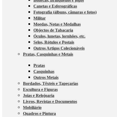
Bonecas, Brinquedos e jogos
Canetas e Esferográficas
Fotografia (álbuns, câmaras e fotos)
Militar
Moedas, Notas e Medalhas
Objectos de Tabacaria
Óculos, lunetas, lornhões, etc.
Selos, Rótulos e Postais
Outros Artigos Colecionáveis
Pratas, Casquinhas e Metais
Pratas
Casquinhas
Outros Metais
Bordados, Têxteis e Tapeçarias
Escultura e Figuras
Joias e Relojoaria
Livros, Revistas e Documentos
Mobiliário
Quadros e Pintura