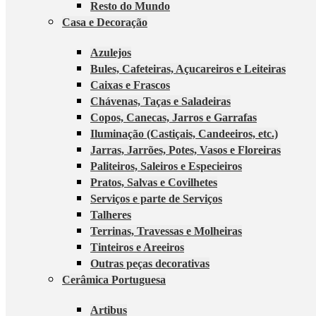
Resto do Mundo
Casa e Decoração
Azulejos
Bules, Cafeteiras, Açucareiros e Leiteiras
Caixas e Frascos
Chávenas, Taças e Saladeiras
Copos, Canecas, Jarros e Garrafas
Iluminação (Castiçais, Candeeiros, etc.)
Jarras, Jarrões, Potes, Vasos e Floreiras
Paliteiros, Saleiros e Especieiros
Pratos, Salvas e Covilhetes
Serviços e parte de Serviços
Talheres
Terrinas, Travessas e Molheiras
Tinteiros e Areeiros
Outras peças decorativas
Cerâmica Portuguesa
Artibus