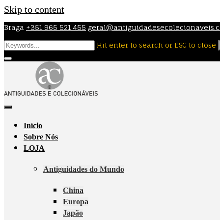
Skip to content
Braga
+351 965 521 455
geral@antiguidadesecolecionaveis.
Hit enter to search or ESC to close
Início
Sobre Nós
LOJA
Antiguidades do Mundo
China
Europa
Japão