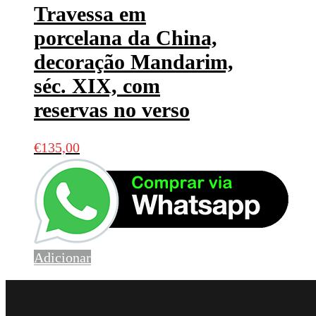
Travessa em
porcelana da China,
decoração Mandarim,
séc. XIX, com
reservas no verso
€
135,00
Adicionar