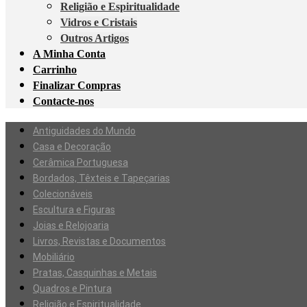
Religião e Espiritualidade
Vidros e Cristais
Outros Artigos
A Minha Conta
Carrinho
Finalizar Compras
Contacte-nos
Antiguidades do Mundo
Casa e Decoração
Cerâmica Portuguesa
Bordados, Têxteis e Tapeçarias
Colecionáveis
Escultura e Figuras
Joias e Relojoaria
Livros, Revistas e Documentos
Mobiliário
Pratas, Casquinhas e Metais
Quadros e Pintura
Religião e Espiritualidade