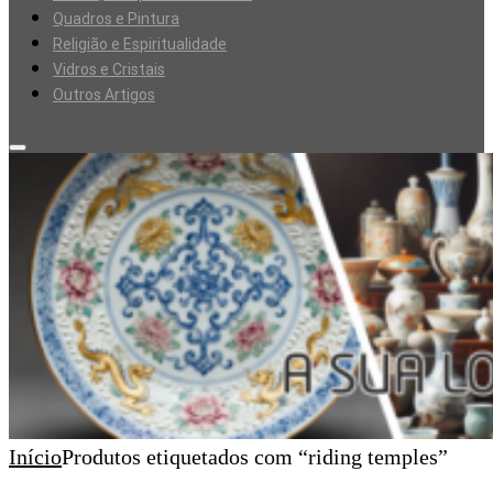
Quadros e Pintura
Religião e Espiritualidade
Vidros e Cristais
Outros Artigos
Início
Produtos etiquetados com “riding temples”