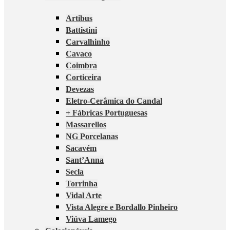
Artibus
Battistini
Carvalhinho
Cavaco
Coimbra
Corticeira
Devezas
Eletro-Cerâmica do Candal
+ Fábricas Portuguesas
Massarellos
NG Porcelanas
Sacavém
Sant’Anna
Secla
Torrinha
Vidal Arte
Vista Alegre e Bordallo Pinheiro
Viúva Lamego