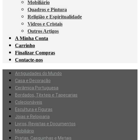
Mobiliário
Quadros e Pintura
Religião e Espiritualidade
Vidros e Cristais
Outros Artigos
A Minha Conta
Carrinho
Finalizar Compras
Contacte-nos
Antiguidades do Mundo
Casa e Decoração
Cerâmica Portuguesa
Bordados, Têxteis e Tapeçarias
Colecionáveis
Escultura e Figuras
Joias e Relojoaria
Livros, Revistas e Documentos
Mobiliário
Pratas, Casquinhas e Metais