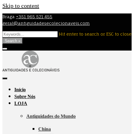
Skip to content
Braga
+351 965 521 455
geral@antiguidadesecolecionaveis.com
Hit enter to search or ESC to close
Search »
Início
Sobre Nós
LOJA
Antiguidades do Mundo
China