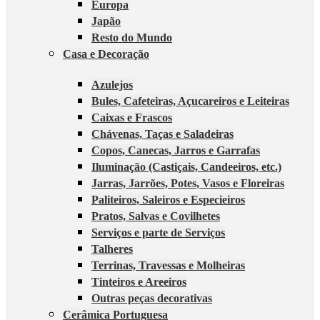
Europa
Japão
Resto do Mundo
Casa e Decoração
Azulejos
Bules, Cafeteiras, Açucareiros e Leiteiras
Caixas e Frascos
Chávenas, Taças e Saladeiras
Copos, Canecas, Jarros e Garrafas
Iluminação (Castiçais, Candeeiros, etc.)
Jarras, Jarrões, Potes, Vasos e Floreiras
Paliteiros, Saleiros e Especieiros
Pratos, Salvas e Covilhetes
Serviços e parte de Serviços
Talheres
Terrinas, Travessas e Molheiras
Tinteiros e Areeiros
Outras peças decorativas
Cerâmica Portuguesa