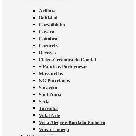
Artibus
Battistini
Carvalhinho
Cavaco
Coimbra
Corticeira
Devezas
Eletro-Cerâmica do Candal
+ Fábricas Portuguesas
Massarellos
NG Porcelanas
Sacavém
Sant’Anna
Secla
Torrinha
Vidal Arte
Vista Alegre e Bordallo Pinheiro
Viúva Lamego