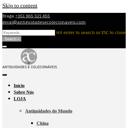
Skip to content
Braga
+351 965 521 455
geral@antiguidadesecolecionaveis.com
Hit enter to search or ESC to close
Search »
Início
Sobre Nós
LOJA
Antiguidades do Mundo
China