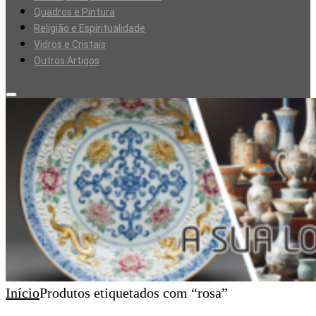
Quadros e Pintura
Religião e Espiritualidade
Vidros e Cristais
Outros Artigos
Início
Produtos etiquetados com “rosa”