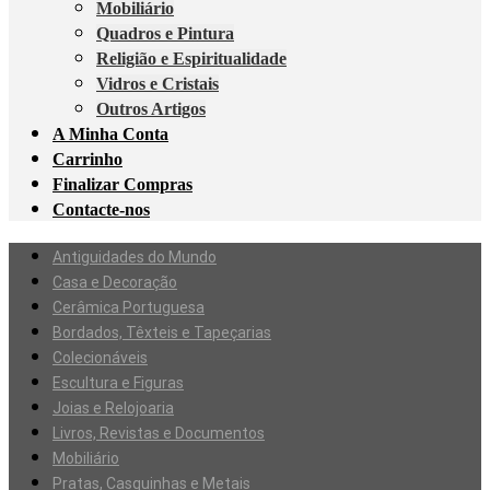
Mobiliário
Quadros e Pintura
Religião e Espiritualidade
Vidros e Cristais
Outros Artigos
A Minha Conta
Carrinho
Finalizar Compras
Contacte-nos
Antiguidades do Mundo
Casa e Decoração
Cerâmica Portuguesa
Bordados, Têxteis e Tapeçarias
Colecionáveis
Escultura e Figuras
Joias e Relojoaria
Livros, Revistas e Documentos
Mobiliário
Pratas, Casquinhas e Metais