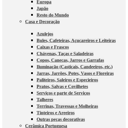
Europa
Japão
Resto do Mundo
Casa e Decoração
Azulejos
Bules, Cafeteiras, Açucareiros e Leiteiras
Caixas e Frascos
Chávenas, Taças e Saladeiras
Copos, Canecas, Jarros e Garrafas
Iluminação (Castiçais, Candeeiros, etc.)
Jarras, Jarrões, Potes, Vasos e Floreiras
Paliteiros, Saleiros e Especieiros
Pratos, Salvas e Covilhetes
Serviços e parte de Serviços
Talheres
Terrinas, Travessas e Molheiras
Tinteiros e Areeiros
Outras peças decorativas
Cerâmica Portuguesa