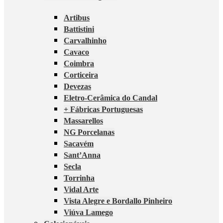
Artibus
Battistini
Carvalhinho
Cavaco
Coimbra
Corticeira
Devezas
Eletro-Cerâmica do Candal
+ Fábricas Portuguesas
Massarellos
NG Porcelanas
Sacavém
Sant’Anna
Secla
Torrinha
Vidal Arte
Vista Alegre e Bordallo Pinheiro
Viúva Lamego