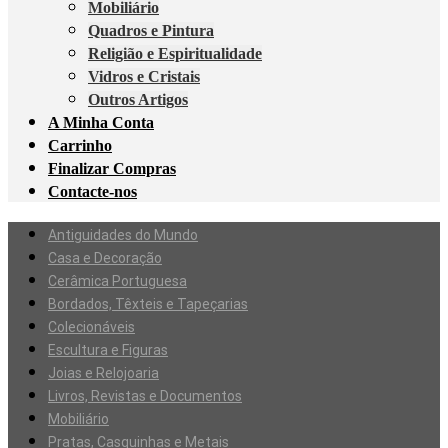
Mobiliário
Quadros e Pintura
Religião e Espiritualidade
Vidros e Cristais
Outros Artigos
A Minha Conta
Carrinho
Finalizar Compras
Contacte-nos
Antiguidades do Mundo
Casa e Decoração
Cerâmica Portuguesa
Bordados, Têxteis e Tapeçarias
Colecionáveis
Escultura e Figuras
Joias e Relojoaria
Livros, Revistas e Documentos
Mobiliário
Pratas, Casquinhas e Metais