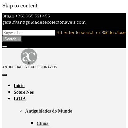
Skip to content
Braga
+351 965 521 455
geral@antiguidadesecolecionaveis.com
Hit enter to search or ESC to close
Search »
Início
Sobre Nós
LOJA
Antiguidades do Mundo
China