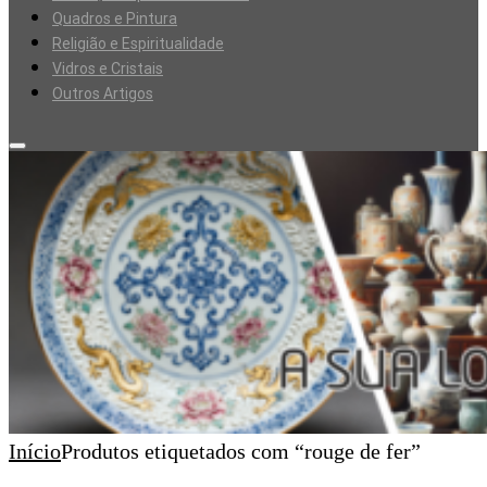
Quadros e Pintura
Religião e Espiritualidade
Vidros e Cristais
Outros Artigos
Início
Produtos etiquetados com “rouge de fer”