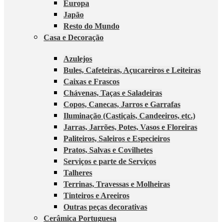
Europa
Japão
Resto do Mundo
Casa e Decoração
Azulejos
Bules, Cafeteiras, Açucareiros e Leiteiras
Caixas e Frascos
Chávenas, Taças e Saladeiras
Copos, Canecas, Jarros e Garrafas
Iluminação (Castiçais, Candeeiros, etc.)
Jarras, Jarrões, Potes, Vasos e Floreiras
Paliteiros, Saleiros e Especieiros
Pratos, Salvas e Covilhetes
Serviços e parte de Serviços
Talheres
Terrinas, Travessas e Molheiras
Tinteiros e Areeiros
Outras peças decorativas
Cerâmica Portuguesa