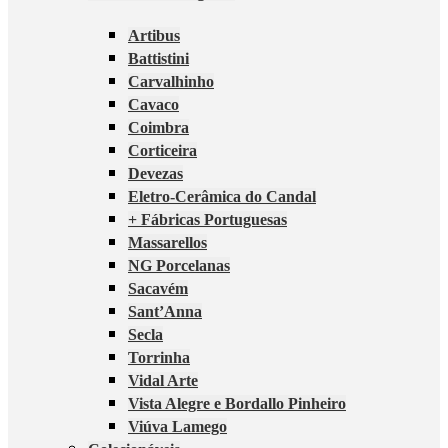
Artibus
Battistini
Carvalhinho
Cavaco
Coimbra
Corticeira
Devezas
Eletro-Cerâmica do Candal
+ Fábricas Portuguesas
Massarellos
NG Porcelanas
Sacavém
Sant’Anna
Secla
Torrinha
Vidal Arte
Vista Alegre e Bordallo Pinheiro
Viúva Lamego