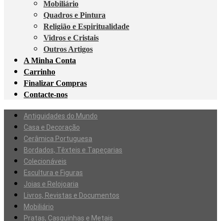
Mobiliário
Quadros e Pintura
Religião e Espiritualidade
Vidros e Cristais
Outros Artigos
A Minha Conta
Carrinho
Finalizar Compras
Contacte-nos
Antiguidades do Mundo
Casa e Decoração
Cerâmica Portuguesa
Bordados, Têxteis e Tapeçarias
Colecionáveis
Escultura e Figuras
Joias e Relojoaria
Livros, Revistas e Documentos
Mobiliário
Pratas, Casquinhas e Metais