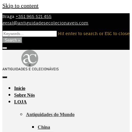
Skip to content
Braga
+351 965 521 455
geral@antiguidadesecolecionaveis.com
Hit enter to search or ESC to close
Search »
Início
Sobre Nós
LOJA
Antiguidades do Mundo
China