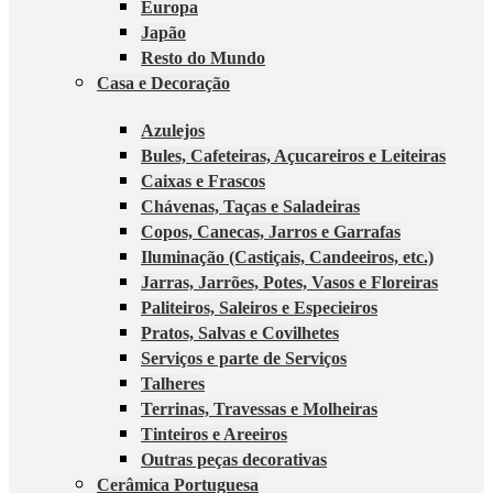
Europa
Japão
Resto do Mundo
Casa e Decoração
Azulejos
Bules, Cafeteiras, Açucareiros e Leiteiras
Caixas e Frascos
Chávenas, Taças e Saladeiras
Copos, Canecas, Jarros e Garrafas
Iluminação (Castiçais, Candeeiros, etc.)
Jarras, Jarrões, Potes, Vasos e Floreiras
Paliteiros, Saleiros e Especieiros
Pratos, Salvas e Covilhetes
Serviços e parte de Serviços
Talheres
Terrinas, Travessas e Molheiras
Tinteiros e Areeiros
Outras peças decorativas
Cerâmica Portuguesa