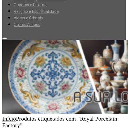
Quadros e Pintura
Religião e Espiritualidade
Vidros e Cristais
Outros Artigos
Início
Produtos etiquetados com “Royal Porcelain
Factory”