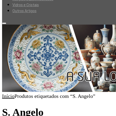
Vidros e Cristais
Outros Artigos
Início
Produtos etiquetados com “S. Angelo”
S. Angelo