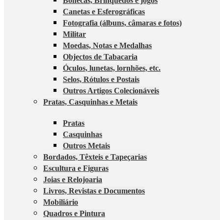
Bonecas, Brinquedos e jogos
Canetas e Esferográficas
Fotografia (álbuns, câmaras e fotos)
Militar
Moedas, Notas e Medalhas
Objectos de Tabacaria
Óculos, lunetas, lornhões, etc.
Selos, Rótulos e Postais
Outros Artigos Colecionáveis
Pratas, Casquinhas e Metais
Pratas
Casquinhas
Outros Metais
Bordados, Têxteis e Tapeçarias
Escultura e Figuras
Joias e Relojoaria
Livros, Revistas e Documentos
Mobiliário
Quadros e Pintura