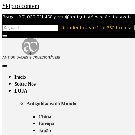
Skip to content
Braga
+351 965 521 455
geral@antiguidadesecolecionaveis.
Hit enter to search or ESC to close
Início
Sobre Nós
LOJA
Antiguidades do Mundo
China
Europa
Japão