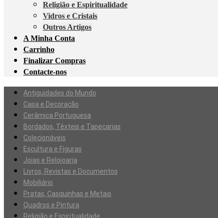
Religião e Espiritualidade
Vidros e Cristais
Outros Artigos
A Minha Conta
Carrinho
Finalizar Compras
Contacte-nos
Antiguidades do Mundo
Casa e Decoração
Cerâmica Portuguesa
Bordados, Têxteis e Tapeçarias
Colecionáveis
Escultura e Figuras
Joias e Relojoaria
Livros, Revistas e Documentos
Mobiliário
Pratas, Casquinhas e Metais
Quadros e Pintura
Religião e Espiritualidade