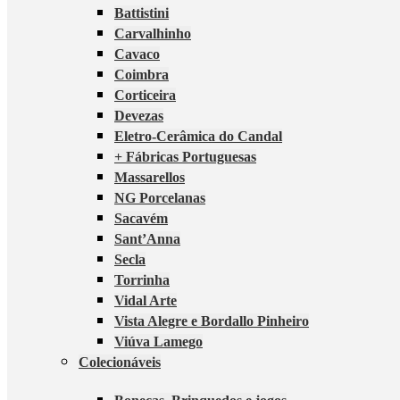
Battistini
Carvalhinho
Cavaco
Coimbra
Corticeira
Devezas
Eletro-Cerâmica do Candal
+ Fábricas Portuguesas
Massarellos
NG Porcelanas
Sacavém
Sant’Anna
Secla
Torrinha
Vidal Arte
Vista Alegre e Bordallo Pinheiro
Viúva Lamego
Colecionáveis