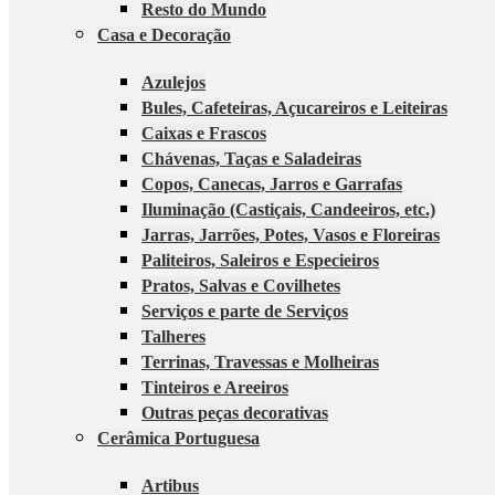
Resto do Mundo
Casa e Decoração
Azulejos
Bules, Cafeteiras, Açucareiros e Leiteiras
Caixas e Frascos
Chávenas, Taças e Saladeiras
Copos, Canecas, Jarros e Garrafas
Iluminação (Castiçais, Candeeiros, etc.)
Jarras, Jarrões, Potes, Vasos e Floreiras
Paliteiros, Saleiros e Especieiros
Pratos, Salvas e Covilhetes
Serviços e parte de Serviços
Talheres
Terrinas, Travessas e Molheiras
Tinteiros e Areeiros
Outras peças decorativas
Cerâmica Portuguesa
Artibus