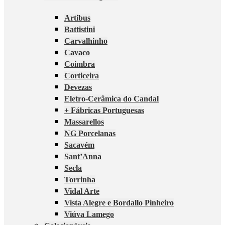
Artibus
Battistini
Carvalhinho
Cavaco
Coimbra
Corticeira
Devezas
Eletro-Cerâmica do Candal
+ Fábricas Portuguesas
Massarellos
NG Porcelanas
Sacavém
Sant’Anna
Secla
Torrinha
Vidal Arte
Vista Alegre e Bordallo Pinheiro
Viúva Lamego