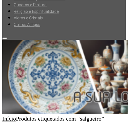
Quadros e Pintura
Religião e Espiritualidade
Vidros e Cristais
Outros Artigos
Início
Produtos etiquetados com “salgueiro”