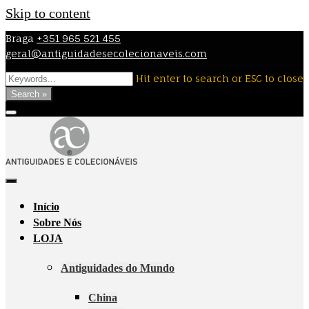
Skip to content
Braga
+351 965 521 455
geral@antiguidadesecolecionaveis.com
Hit enter to search or ESC to close
Search »
Início
Sobre Nós
LOJA
Antiguidades do Mundo
China