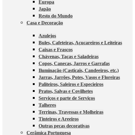
Europa
Japão
Resto do Mundo
Casa e Decoração
Azulejos
Bules, Cafeteiras, Açucareiros e Leiteiras
Caixas e Frascos
Chávenas, Taças e Saladeiras
Copos, Canecas, Jarros e Garrafas
Iluminação (Castiçais, Candeeiros, etc.)
Jarras, Jarrões, Potes, Vasos e Floreiras
Paliteiros, Saleiros e Especieiros
Pratos, Salvas e Covilhetes
Serviços e parte de Serviços
Talheres
Terrinas, Travessas e Molheiras
Tinteiros e Areeiros
Outras peças decorativas
Cerâmica Portuguesa