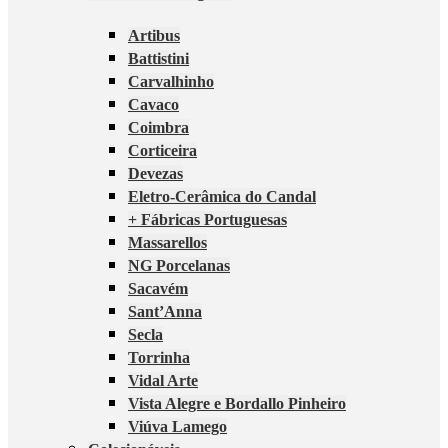
Artibus
Battistini
Carvalhinho
Cavaco
Coimbra
Corticeira
Devezas
Eletro-Cerâmica do Candal
+ Fábricas Portuguesas
Massarellos
NG Porcelanas
Sacavém
Sant’Anna
Secla
Torrinha
Vidal Arte
Vista Alegre e Bordallo Pinheiro
Viúva Lamego