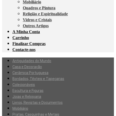
Mobiliário
Quadros e Pintura
Religião e Espiritualidade
Vidros e Cristais
Outros Artigos
A Minha Conta
Carrinho
Finalizar Compras
Contacte-nos
Antiguidades do Mundo
Casa e Decoração
Cerâmica Portuguesa
Bordados, Têxteis e Tapeçarias
Colecionáveis
Escultura e Figuras
Joias e Relojoaria
Livros, Revistas e Documentos
Mobiliário
Pratas, Casquinhas e Metais