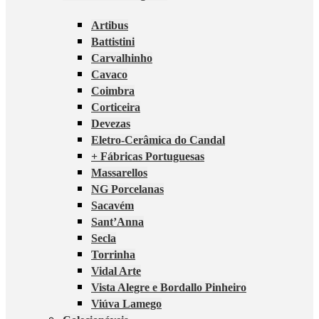
Artibus
Battistini
Carvalhinho
Cavaco
Coimbra
Corticeira
Devezas
Eletro-Cerâmica do Candal
+ Fábricas Portuguesas
Massarellos
NG Porcelanas
Sacavém
Sant’Anna
Secla
Torrinha
Vidal Arte
Vista Alegre e Bordallo Pinheiro
Viúva Lamego