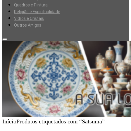
Quadros e Pintura
Religião e Espiritualidade
Vidros e Cristais
Outros Artigos
Início
Produtos etiquetados com “Satsuma”