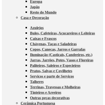
Europa
Japão
Resto do Mundo
Casa e Decoração
Azulejos
Bules, Cafeteiras, Açucareiros e Leiteiras
Caixas e Frascos
Chávenas, Taças e Saladeiras
Copos, Canecas, Jarros e Garrafas
Iluminação (Castiçais, Candeeiros, etc.)
Jarras, Jarrões, Potes, Vasos e Floreiras
Paliteiros, Saleiros e Especieiros
Pratos, Salvas e Covilhetes
Serviços e parte de Serviços
Talheres
Terrinas, Travessas e Molheiras
Tinteiros e Areeiros
Outras peças decorativas
Cerâmica Portuguesa