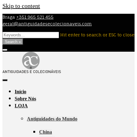
Skip to content
Braga
+351 965 521 455
geral@antiguidadesecolecionaveis.com
Hit enter to search or ESC to close
Search »
Início
Sobre Nós
LOJA
Antiguidades do Mundo
China