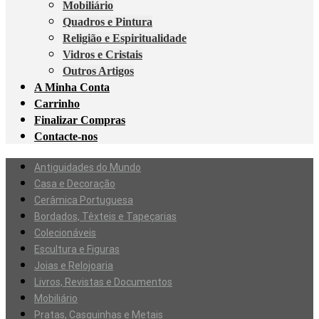
Mobiliário
Quadros e Pintura
Religião e Espiritualidade
Vidros e Cristais
Outros Artigos
A Minha Conta
Carrinho
Finalizar Compras
Contacte-nos
Antiguidades do Mundo
Casa e Decoração
Cerâmica Portuguesa
Bordados, Têxteis e Tapeçarias
Colecionáveis
Escultura e Figuras
Joias e Relojoaria
Livros, Revistas e Documentos
Mobiliário
Pratas, Casquinhas e Metais