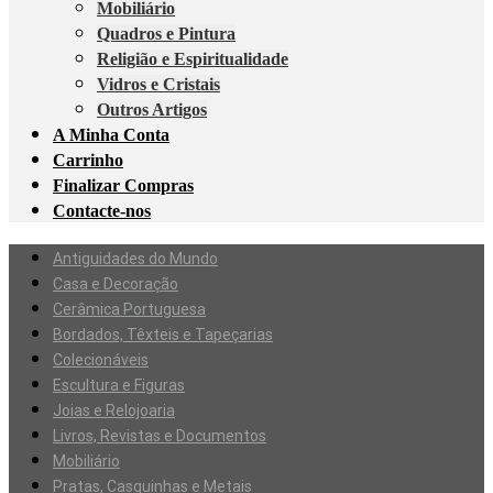
Mobiliário
Quadros e Pintura
Religião e Espiritualidade
Vidros e Cristais
Outros Artigos
A Minha Conta
Carrinho
Finalizar Compras
Contacte-nos
Antiguidades do Mundo
Casa e Decoração
Cerâmica Portuguesa
Bordados, Têxteis e Tapeçarias
Colecionáveis
Escultura e Figuras
Joias e Relojoaria
Livros, Revistas e Documentos
Mobiliário
Pratas, Casquinhas e Metais