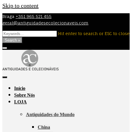
Skip to content
Braga
+351 965 521 455
geral@antiguidadesecolecionaveis.com
Hit enter to search or ESC to close
Search »
Início
Sobre Nós
LOJA
Antiguidades do Mundo
China