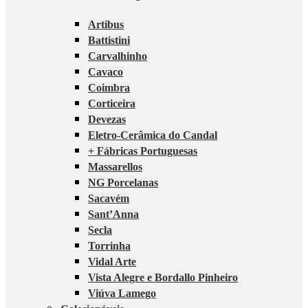
Artibus
Battistini
Carvalhinho
Cavaco
Coimbra
Corticeira
Devezas
Eletro-Cerâmica do Candal
+ Fábricas Portuguesas
Massarellos
NG Porcelanas
Sacavém
Sant’Anna
Secla
Torrinha
Vidal Arte
Vista Alegre e Bordallo Pinheiro
Viúva Lamego