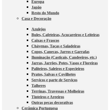
Europa
Japão
Resto do Mundo
Casa e Decoração
Azulejos
Bules, Cafeteiras, Açucareiros e Leiteiras
Caixas e Frascos
Chávenas, Taças e Saladeiras
Copos, Canecas, Jarros e Garrafas
Iluminação (Castiçais, Candeeiros, etc.)
Jarras, Jarrões, Potes, Vasos e Floreiras
Paliteiros, Saleiros e Especieiros
Pratos, Salvas e Covilhetes
Serviços e parte de Serviços
Talheres
Terrinas, Travessas e Molheiras
Tinteiros e Areeiros
Outras peças decorativas
Cerâmica Portuguesa