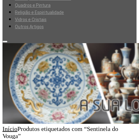
Quadros e Pintura
Religião e Espiritualidade
Vidros e Cristais
Outros Artigos
Início
Produtos etiquetados com “Sentinela do
Vouga”