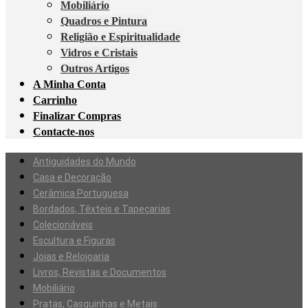
Mobiliário
Quadros e Pintura
Religião e Espiritualidade
Vidros e Cristais
Outros Artigos
A Minha Conta
Carrinho
Finalizar Compras
Contacte-nos
Antiguidades do Mundo
Casa e Decoração
Cerâmica Portuguesa
Bordados, Têxteis e Tapeçarias
Colecionáveis
Escultura e Figuras
Joias e Relojoaria
Livros, Revistas e Documentos
Mobiliário
Pratas, Casquinhas e Metais