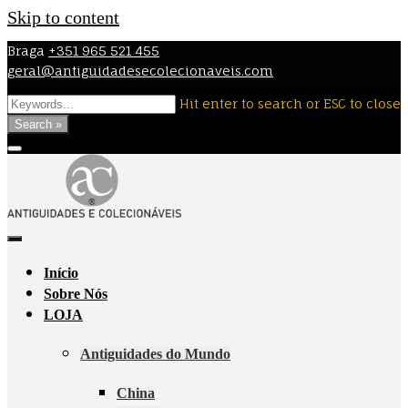
Skip to content
Braga
+351 965 521 455
geral@antiguidadesecolecionaveis.com
Hit enter to search or ESC to close
Search »
Início
Sobre Nós
LOJA
Antiguidades do Mundo
China