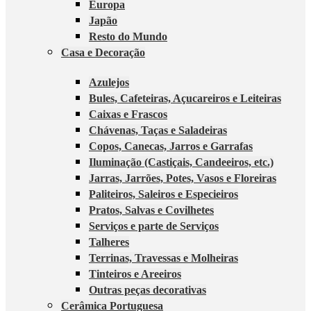
Europa
Japão
Resto do Mundo
Casa e Decoração
Azulejos
Bules, Cafeteiras, Açucareiros e Leiteiras
Caixas e Frascos
Chávenas, Taças e Saladeiras
Copos, Canecas, Jarros e Garrafas
Iluminação (Castiçais, Candeeiros, etc.)
Jarras, Jarrões, Potes, Vasos e Floreiras
Paliteiros, Saleiros e Especieiros
Pratos, Salvas e Covilhetes
Serviços e parte de Serviços
Talheres
Terrinas, Travessas e Molheiras
Tinteiros e Areeiros
Outras peças decorativas
Cerâmica Portuguesa