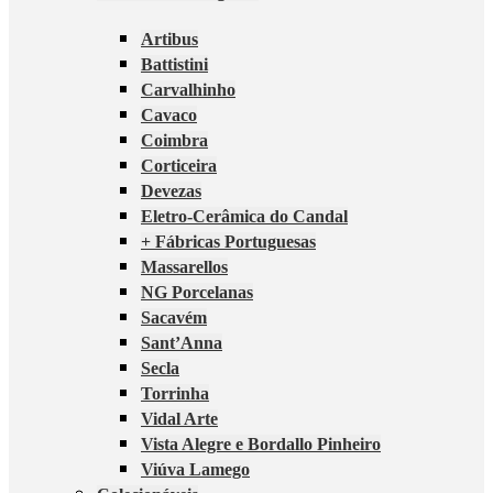
Artibus
Battistini
Carvalhinho
Cavaco
Coimbra
Corticeira
Devezas
Eletro-Cerâmica do Candal
+ Fábricas Portuguesas
Massarellos
NG Porcelanas
Sacavém
Sant’Anna
Secla
Torrinha
Vidal Arte
Vista Alegre e Bordallo Pinheiro
Viúva Lamego