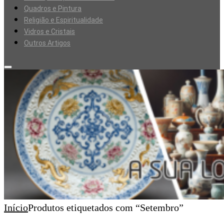
Quadros e Pintura
Religião e Espiritualidade
Vidros e Cristais
Outros Artigos
Início
Produtos etiquetados com “Setembro”