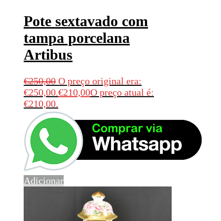
Pote sextavado com
tampa porcelana
Artibus
€
250,00
O preço original era:
€250,00.
€
210,00
O preço atual é:
€210,00.
Adicionar