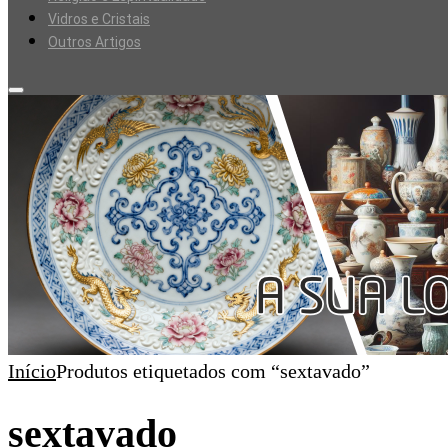
Vidros e Cristais
Outros Artigos
Início
Produtos etiquetados com “sextavado”
sextavado