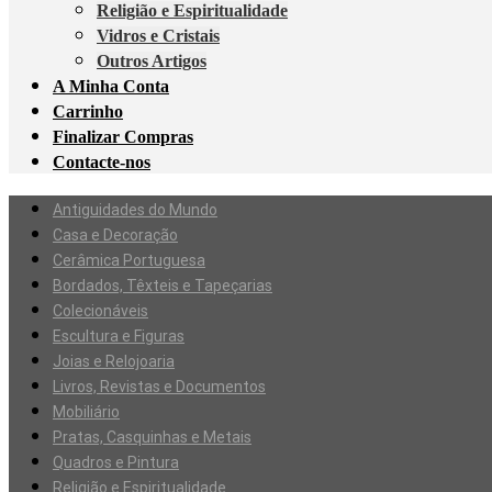
Religião e Espiritualidade
Vidros e Cristais
Outros Artigos
A Minha Conta
Carrinho
Finalizar Compras
Contacte-nos
Antiguidades do Mundo
Casa e Decoração
Cerâmica Portuguesa
Bordados, Têxteis e Tapeçarias
Colecionáveis
Escultura e Figuras
Joias e Relojoaria
Livros, Revistas e Documentos
Mobiliário
Pratas, Casquinhas e Metais
Quadros e Pintura
Religião e Espiritualidade