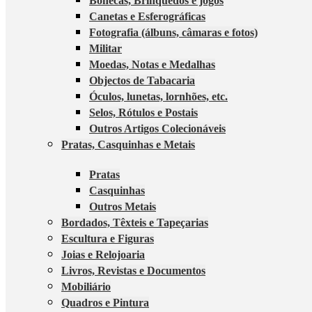
Bonecas, Brinquedos e jogos
Canetas e Esferográficas
Fotografia (álbuns, câmaras e fotos)
Militar
Moedas, Notas e Medalhas
Objectos de Tabacaria
Óculos, lunetas, lornhões, etc.
Selos, Rótulos e Postais
Outros Artigos Colecionáveis
Pratas, Casquinhas e Metais
Pratas
Casquinhas
Outros Metais
Bordados, Têxteis e Tapeçarias
Escultura e Figuras
Joias e Relojoaria
Livros, Revistas e Documentos
Mobiliário
Quadros e Pintura