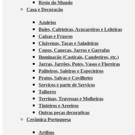
Resto do Mundo
Casa e Decoração
Azulejos
Bules, Cafeteiras, Açucareiros e Leiteiras
Caixas e Frascos
Chávenas, Taças e Saladeiras
Copos, Canecas, Jarros e Garrafas
Iluminação (Castiçais, Candeeiros, etc.)
Jarras, Jarrões, Potes, Vasos e Floreiras
Paliteiros, Saleiros e Especieiros
Pratos, Salvas e Covilhetes
Serviços e parte de Serviços
Talheres
Terrinas, Travessas e Molheiras
Tinteiros e Areeiros
Outras peças decorativas
Cerâmica Portuguesa
Artibus