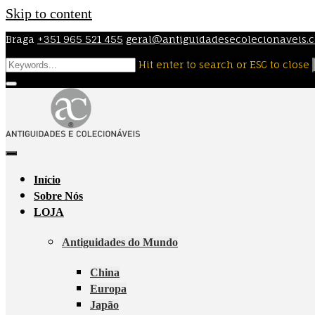
Skip to content
Braga
+351 965 521 455
geral@antiguidadesecolecionaveis.
Hit enter to search or ESC to close
Início
Sobre Nós
LOJA
Antiguidades do Mundo
China
Europa
Japão