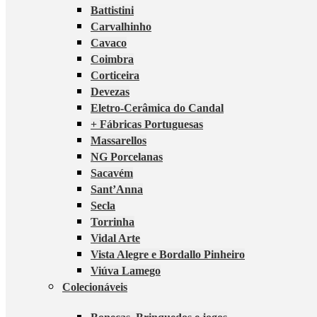
Battistini
Carvalhinho
Cavaco
Coimbra
Corticeira
Devezas
Eletro-Cerâmica do Candal
+ Fábricas Portuguesas
Massarellos
NG Porcelanas
Sacavém
Sant’Anna
Secla
Torrinha
Vidal Arte
Vista Alegre e Bordallo Pinheiro
Viúva Lamego
Colecionáveis