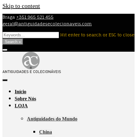
Skip to content
Braga
+351 965 521 455
geral@antiguidadesecolecionaveis.com
Hit enter to search or ESC to close
Search »
Início
Sobre Nós
LOJA
Antiguidades do Mundo
China