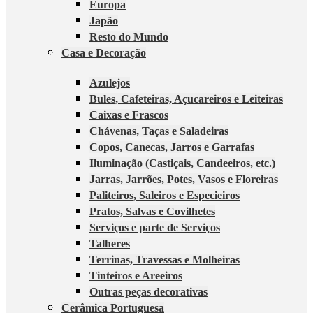
Europa
Japão
Resto do Mundo
Casa e Decoração
Azulejos
Bules, Cafeteiras, Açucareiros e Leiteiras
Caixas e Frascos
Chávenas, Taças e Saladeiras
Copos, Canecas, Jarros e Garrafas
Iluminação (Castiçais, Candeeiros, etc.)
Jarras, Jarrões, Potes, Vasos e Floreiras
Paliteiros, Saleiros e Especieiros
Pratos, Salvas e Covilhetes
Serviços e parte de Serviços
Talheres
Terrinas, Travessas e Molheiras
Tinteiros e Areeiros
Outras peças decorativas
Cerâmica Portuguesa