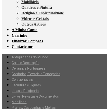
Mobiliário
Quadros e Pintura
Religião e Espiritualidade
Vidros e Cristais
Outros Artigos
A Minha Conta
Carrinho
Finalizar Compras
Contacte-nos
Antiguidades do Mundo
Casa e Decoração
Cerâmica Portuguesa
Bordados, Têxteis e Tapeçarias
Colecionáveis
Escultura e Figuras
Joias e Relojoaria
Livros, Revistas e Documentos
Mobiliário
Pratas, Casquinhas e Metais