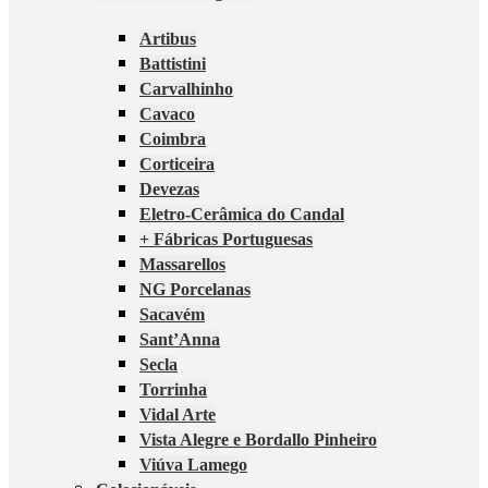
Artibus
Battistini
Carvalhinho
Cavaco
Coimbra
Corticeira
Devezas
Eletro-Cerâmica do Candal
+ Fábricas Portuguesas
Massarellos
NG Porcelanas
Sacavém
Sant’Anna
Secla
Torrinha
Vidal Arte
Vista Alegre e Bordallo Pinheiro
Viúva Lamego