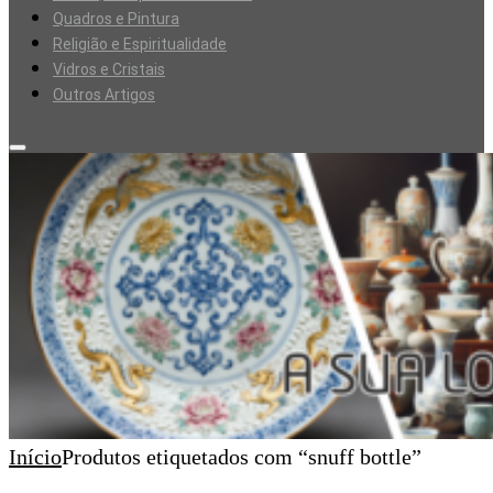
Quadros e Pintura
Religião e Espiritualidade
Vidros e Cristais
Outros Artigos
Início
Produtos etiquetados com “snuff bottle”