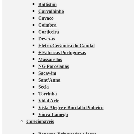
Battistini
Carvalhinho
Cavaco
Coimbra
Corticeira
Devezas
Eletro-Cerâmica do Candal
+ Fábricas Portuguesas
Massarellos
NG Porcelanas
Sacavém
Sant’Anna
Secla
Torrinha
Vidal Arte
Vista Alegre e Bordallo Pinheiro
Viúva Lamego
Colecionáveis