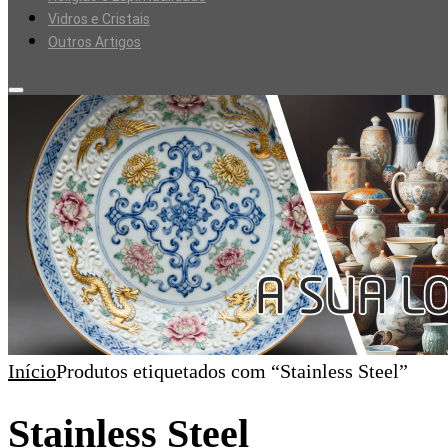
Vidros e Cristais
Outros Artigos
Início
Produtos etiquetados com “Stainless Steel”
Stainless Steel