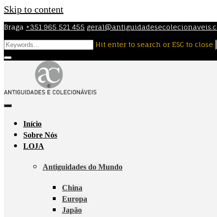
Skip to content
Braga
+351 965 521 455
geral@antiguidadesecolecionaveis.
Hit enter to search or ESC to close
Início
Sobre Nós
LOJA
Antiguidades do Mundo
China
Europa
Japão