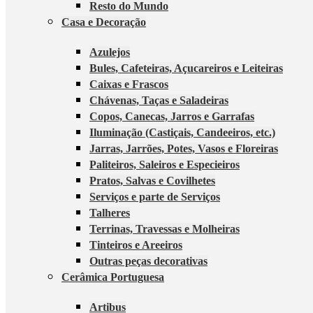
Resto do Mundo
Casa e Decoração
Azulejos
Bules, Cafeteiras, Açucareiros e Leiteiras
Caixas e Frascos
Chávenas, Taças e Saladeiras
Copos, Canecas, Jarros e Garrafas
Iluminação (Castiçais, Candeeiros, etc.)
Jarras, Jarrões, Potes, Vasos e Floreiras
Paliteiros, Saleiros e Especieiros
Pratos, Salvas e Covilhetes
Serviços e parte de Serviços
Talheres
Terrinas, Travessas e Molheiras
Tinteiros e Areeiros
Outras peças decorativas
Cerâmica Portuguesa
Artibus