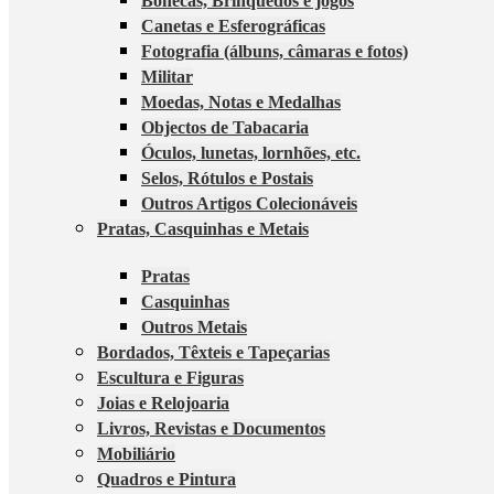
Bonecas, Brinquedos e jogos
Canetas e Esferográficas
Fotografia (álbuns, câmaras e fotos)
Militar
Moedas, Notas e Medalhas
Objectos de Tabacaria
Óculos, lunetas, lornhões, etc.
Selos, Rótulos e Postais
Outros Artigos Colecionáveis
Pratas, Casquinhas e Metais
Pratas
Casquinhas
Outros Metais
Bordados, Têxteis e Tapeçarias
Escultura e Figuras
Joias e Relojoaria
Livros, Revistas e Documentos
Mobiliário
Quadros e Pintura