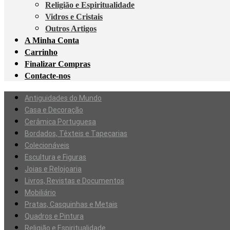
Religião e Espiritualidade
Vidros e Cristais
Outros Artigos
A Minha Conta
Carrinho
Finalizar Compras
Contacte-nos
Antiguidades do Mundo
Casa e Decoração
Cerâmica Portuguesa
Bordados, Têxteis e Tapeçarias
Colecionáveis
Escultura e Figuras
Joias e Relojoaria
Livros, Revistas e Documentos
Mobiliário
Pratas, Casquinhas e Metais
Quadros e Pintura
Religião e Espiritualidade