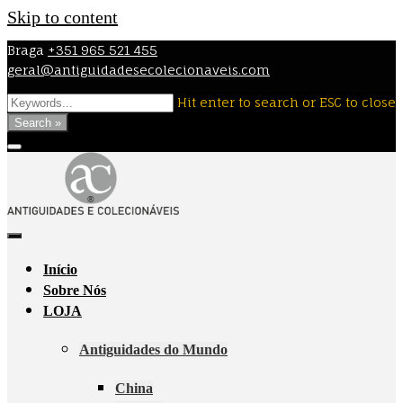
Skip to content
Braga
+351 965 521 455
geral@antiguidadesecolecionaveis.com
Hit enter to search or ESC to close
Search »
Início
Sobre Nós
LOJA
Antiguidades do Mundo
China