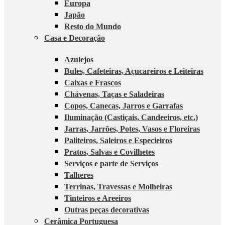
Europa
Japão
Resto do Mundo
Casa e Decoração
Azulejos
Bules, Cafeteiras, Açucareiros e Leiteiras
Caixas e Frascos
Chávenas, Taças e Saladeiras
Copos, Canecas, Jarros e Garrafas
Iluminação (Castiçais, Candeeiros, etc.)
Jarras, Jarrões, Potes, Vasos e Floreiras
Paliteiros, Saleiros e Especieiros
Pratos, Salvas e Covilhetes
Serviços e parte de Serviços
Talheres
Terrinas, Travessas e Molheiras
Tinteiros e Areeiros
Outras peças decorativas
Cerâmica Portuguesa