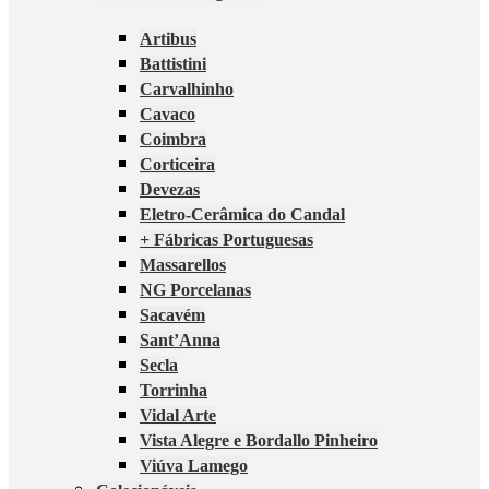
Artibus
Battistini
Carvalhinho
Cavaco
Coimbra
Corticeira
Devezas
Eletro-Cerâmica do Candal
+ Fábricas Portuguesas
Massarellos
NG Porcelanas
Sacavém
Sant’Anna
Secla
Torrinha
Vidal Arte
Vista Alegre e Bordallo Pinheiro
Viúva Lamego