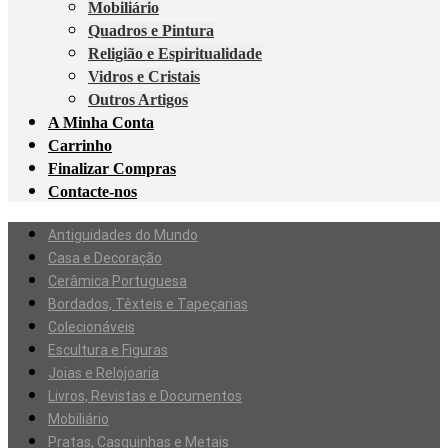
Mobiliário
Quadros e Pintura
Religião e Espiritualidade
Vidros e Cristais
Outros Artigos
A Minha Conta
Carrinho
Finalizar Compras
Contacte-nos
Antiguidades do Mundo
Casa e Decoração
Cerâmica Portuguesa
Bordados, Têxteis e Tapeçarias
Colecionáveis
Escultura e Figuras
Joias e Relojoaria
Livros, Revistas e Documentos
Mobiliário
Pratas, Casquinhas e Metais