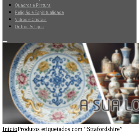
Quadros e Pintura
Religião e Espiritualidade
Vidros e Cristais
Outros Artigos
Início
Produtos etiquetados com “Sttafordshire”