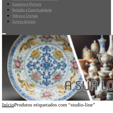
Quadros e Pintura
Religião e Espiritualidade
Vidros e Cristais
Outros Artigos
Início
Produtos etiquetados com “studio-line”