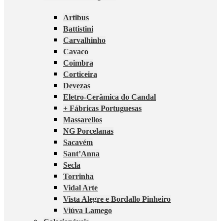
Artibus
Battistini
Carvalhinho
Cavaco
Coimbra
Corticeira
Devezas
Eletro-Cerâmica do Candal
+ Fábricas Portuguesas
Massarellos
NG Porcelanas
Sacavém
Sant’Anna
Secla
Torrinha
Vidal Arte
Vista Alegre e Bordallo Pinheiro
Viúva Lamego