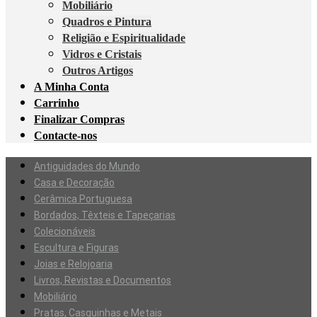
Mobiliário
Quadros e Pintura
Religião e Espiritualidade
Vidros e Cristais
Outros Artigos
A Minha Conta
Carrinho
Finalizar Compras
Contacte-nos
Antiguidades do Mundo
Casa e Decoração
Cerâmica Portuguesa
Bordados, Têxteis e Tapeçarias
Colecionáveis
Escultura e Figuras
Joias e Relojoaria
Livros, Revistas e Documentos
Mobiliário
Pratas, Casquinhas e Metais