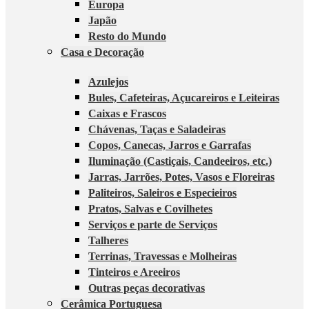
Europa
Japão
Resto do Mundo
Casa e Decoração
Azulejos
Bules, Cafeteiras, Açucareiros e Leiteiras
Caixas e Frascos
Chávenas, Taças e Saladeiras
Copos, Canecas, Jarros e Garrafas
Iluminação (Castiçais, Candeeiros, etc.)
Jarras, Jarrões, Potes, Vasos e Floreiras
Paliteiros, Saleiros e Especieiros
Pratos, Salvas e Covilhetes
Serviços e parte de Serviços
Talheres
Terrinas, Travessas e Molheiras
Tinteiros e Areeiros
Outras peças decorativas
Cerâmica Portuguesa