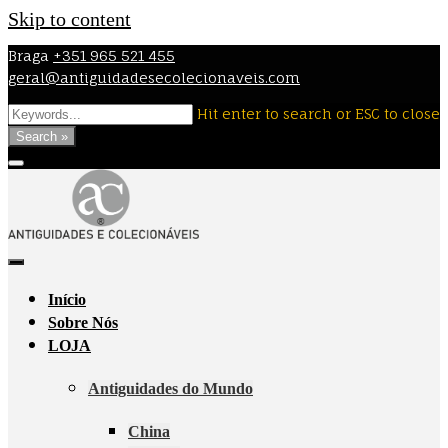
Skip to content
Braga
+351 965 521 455
geral@antiguidadesecolecionaveis.com
Hit enter to search or ESC to close
Search »
Início
Sobre Nós
LOJA
Antiguidades do Mundo
China