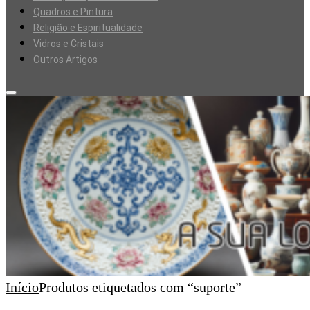
Quadros e Pintura
Religião e Espiritualidade
Vidros e Cristais
Outros Artigos
Início
Produtos etiquetados com “suporte”