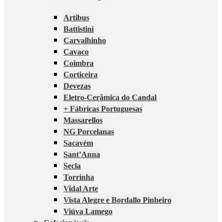
Artibus
Battistini
Carvalhinho
Cavaco
Coimbra
Corticeira
Devezas
Eletro-Cerâmica do Candal
+ Fábricas Portuguesas
Massarellos
NG Porcelanas
Sacavém
Sant’Anna
Secla
Torrinha
Vidal Arte
Vista Alegre e Bordallo Pinheiro
Viúva Lamego