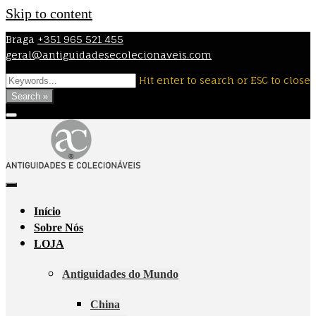
Skip to content
Braga
+351 965 521 455
geral@antiguidadesecolecionaveis.com
Hit enter to search or ESC to close
Search »
Início
Sobre Nós
LOJA
Antiguidades do Mundo
China