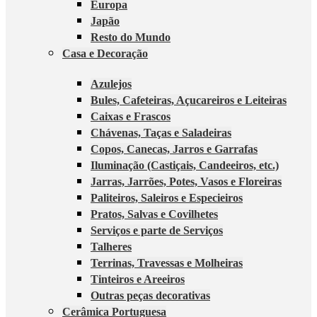
Europa
Japão
Resto do Mundo
Casa e Decoração
Azulejos
Bules, Cafeteiras, Açucareiros e Leiteiras
Caixas e Frascos
Chávenas, Taças e Saladeiras
Copos, Canecas, Jarros e Garrafas
Iluminação (Castiçais, Candeeiros, etc.)
Jarras, Jarrões, Potes, Vasos e Floreiras
Paliteiros, Saleiros e Especieiros
Pratos, Salvas e Covilhetes
Serviços e parte de Serviços
Talheres
Terrinas, Travessas e Molheiras
Tinteiros e Areeiros
Outras peças decorativas
Cerâmica Portuguesa