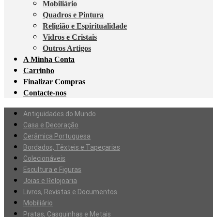
Mobiliário
Quadros e Pintura
Religião e Espiritualidade
Vidros e Cristais
Outros Artigos
A Minha Conta
Carrinho
Finalizar Compras
Contacte-nos
Antiguidades do Mundo
Casa e Decoração
Cerâmica Portuguesa
Bordados, Têxteis e Tapeçarias
Colecionáveis
Escultura e Figuras
Joias e Relojoaria
Livros, Revistas e Documentos
Mobiliário
Pratas, Casquinhas e Metais