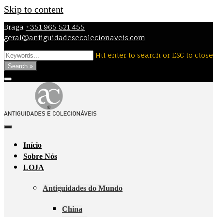
Skip to content
Braga
+351 965 521 455
geral@antiguidadesecolecionaveis.com
Hit enter to search or ESC to close
Search »
Início
Sobre Nós
LOJA
Antiguidades do Mundo
China