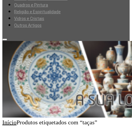
Quadros e Pintura
Religião e Espiritualidade
Vidros e Cristais
Outros Artigos
Início
Produtos etiquetados com “taças”