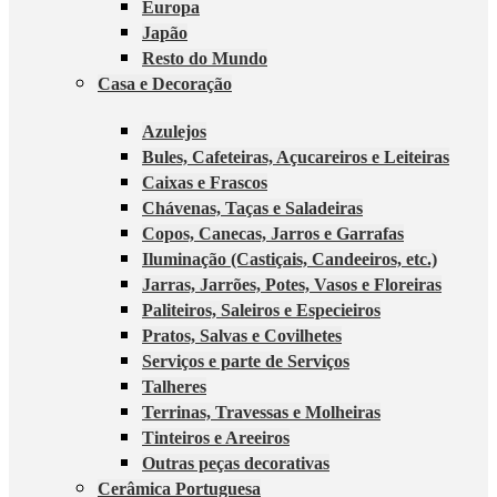
Europa
Japão
Resto do Mundo
Casa e Decoração
Azulejos
Bules, Cafeteiras, Açucareiros e Leiteiras
Caixas e Frascos
Chávenas, Taças e Saladeiras
Copos, Canecas, Jarros e Garrafas
Iluminação (Castiçais, Candeeiros, etc.)
Jarras, Jarrões, Potes, Vasos e Floreiras
Paliteiros, Saleiros e Especieiros
Pratos, Salvas e Covilhetes
Serviços e parte de Serviços
Talheres
Terrinas, Travessas e Molheiras
Tinteiros e Areeiros
Outras peças decorativas
Cerâmica Portuguesa