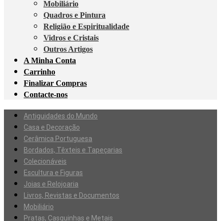
Mobiliário
Quadros e Pintura
Religião e Espiritualidade
Vidros e Cristais
Outros Artigos
A Minha Conta
Carrinho
Finalizar Compras
Contacte-nos
Antiguidades do Mundo
Casa e Decoração
Cerâmica Portuguesa
Bordados, Têxteis e Tapeçarias
Colecionáveis
Escultura e Figuras
Joias e Relojoaria
Livros, Revistas e Documentos
Mobiliário
Pratas, Casquinhas e Metais