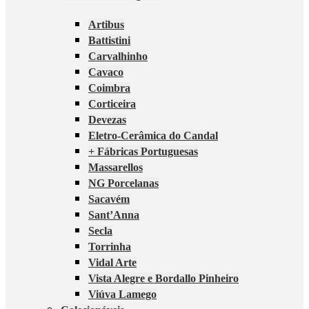
Artibus
Battistini
Carvalhinho
Cavaco
Coimbra
Corticeira
Devezas
Eletro-Cerâmica do Candal
+ Fábricas Portuguesas
Massarellos
NG Porcelanas
Sacavém
Sant’Anna
Secla
Torrinha
Vidal Arte
Vista Alegre e Bordallo Pinheiro
Viúva Lamego