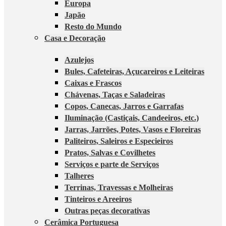
Europa
Japão
Resto do Mundo
Casa e Decoração
Azulejos
Bules, Cafeteiras, Açucareiros e Leiteiras
Caixas e Frascos
Chávenas, Taças e Saladeiras
Copos, Canecas, Jarros e Garrafas
Iluminação (Castiçais, Candeeiros, etc.)
Jarras, Jarrões, Potes, Vasos e Floreiras
Paliteiros, Saleiros e Especieiros
Pratos, Salvas e Covilhetes
Serviços e parte de Serviços
Talheres
Terrinas, Travessas e Molheiras
Tinteiros e Areeiros
Outras peças decorativas
Cerâmica Portuguesa