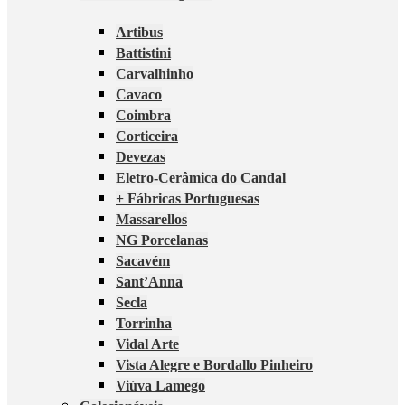
Artibus
Battistini
Carvalhinho
Cavaco
Coimbra
Corticeira
Devezas
Eletro-Cerâmica do Candal
+ Fábricas Portuguesas
Massarellos
NG Porcelanas
Sacavém
Sant’Anna
Secla
Torrinha
Vidal Arte
Vista Alegre e Bordallo Pinheiro
Viúva Lamego