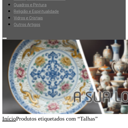
Quadros e Pintura
Religião e Espiritualidade
Vidros e Cristais
Outros Artigos
Início
Produtos etiquetados com “Talhas”