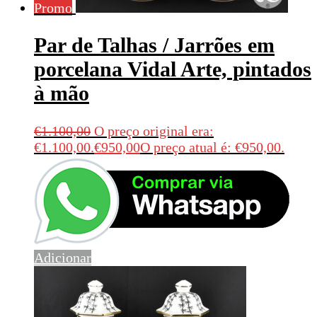
Promo
Par de Talhas / Jarrões em
porcelana Vidal Arte, pintados
à mão
€
1.100,00
O preço original era:
€1.100,00.
€
950,00
O preço atual é: €950,00.
Adicionar