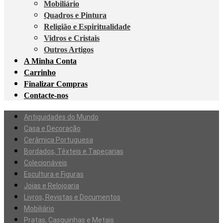
Mobiliário
Quadros e Pintura
Religião e Espiritualidade
Vidros e Cristais
Outros Artigos
A Minha Conta
Carrinho
Finalizar Compras
Contacte-nos
Antiguidades do Mundo
Casa e Decoração
Cerâmica Portuguesa
Bordados, Têxteis e Tapeçarias
Colecionáveis
Escultura e Figuras
Joias e Relojoaria
Livros, Revistas e Documentos
Mobiliário
Pratas, Casquinhas e Metais