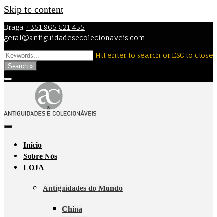
Skip to content
Braga
+351 965 521 455
geral@antiguidadesecolecionaveis.com
Hit enter to search or ESC to close
Search »
Início
Sobre Nós
LOJA
Antiguidades do Mundo
China