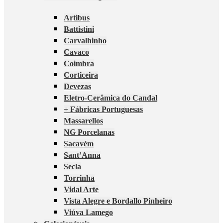
Artibus
Battistini
Carvalhinho
Cavaco
Coimbra
Corticeira
Devezas
Eletro-Cerâmica do Candal
+ Fábricas Portuguesas
Massarellos
NG Porcelanas
Sacavém
Sant’Anna
Secla
Torrinha
Vidal Arte
Vista Alegre e Bordallo Pinheiro
Viúva Lamego