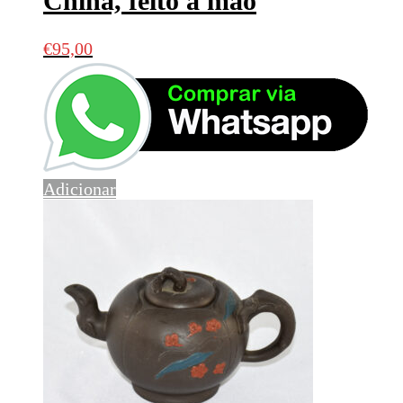
China, feito à mão
€
95,00
Adicionar