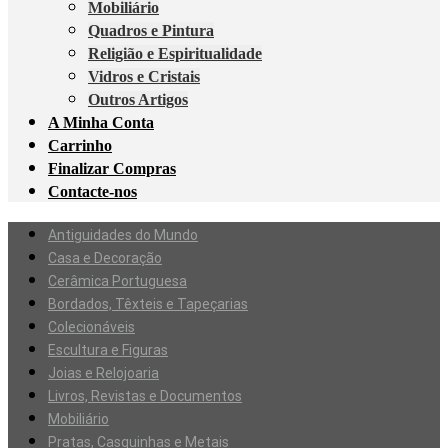
Mobiliário
Quadros e Pintura
Religião e Espiritualidade
Vidros e Cristais
Outros Artigos
A Minha Conta
Carrinho
Finalizar Compras
Contacte-nos
Antiguidades do Mundo
Casa e Decoração
Cerâmica Portuguesa
Bordados, Têxteis e Tapeçarias
Colecionáveis
Escultura e Figuras
Joias e Relojoaria
Livros, Revistas e Documentos
Mobiliário
Pratas, Casquinhas e Metais