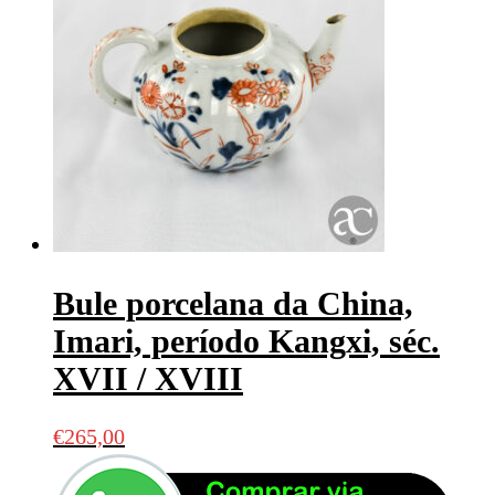
Bule porcelana da China,
Imari, período Kangxi, séc.
XVII / XVIII
€
265,00