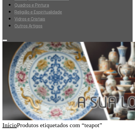
Quadros e Pintura
Religião e Espiritualidade
Vidros e Cristais
Outros Artigos
Início
Produtos etiquetados com “teapot”