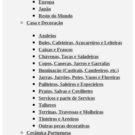
Europa
Japão
Resto do Mundo
Casa e Decoração
Azulejos
Bules, Cafeteiras, Açucareiros e Leiteiras
Caixas e Frascos
Chávenas, Taças e Saladeiras
Copos, Canecas, Jarros e Garrafas
Iluminação (Castiçais, Candeeiros, etc.)
Jarras, Jarrões, Potes, Vasos e Floreiras
Paliteiros, Saleiros e Especieiros
Pratos, Salvas e Covilhetes
Serviços e parte de Serviços
Talheres
Terrinas, Travessas e Molheiras
Tinteiros e Areeiros
Outras peças decorativas
Cerâmica Portuguesa