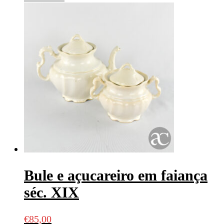
Bule e açucareiro em faiança
séc. XIX
€
85,00