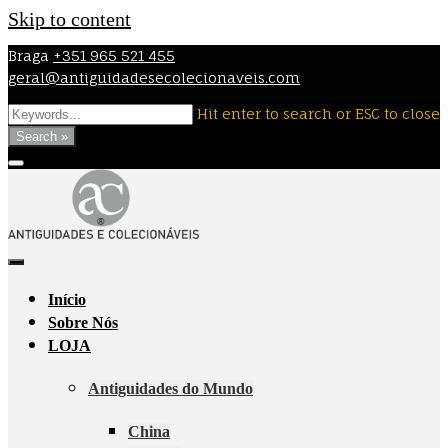
Skip to content
Braga
+351 965 521 455
geral@antiguidadesecolecionaveis.com
Hit enter to search or ESC to close
Search »
Início
Sobre Nós
LOJA
Antiguidades do Mundo
China