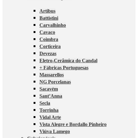
Artibus
Battistini
Carvalhinho
Cavaco
Coimbra
Corticeira
Devezas
Eletro-Cerâmica do Candal
+ Fábricas Portuguesas
Massarellos
NG Porcelanas
Sacavém
Sant’Anna
Secla
Torrinha
Vidal Arte
Vista Alegre e Bordallo Pinheiro
Viúva Lamego