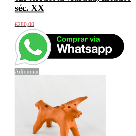
séc. XX
€
280,00
Adicionar