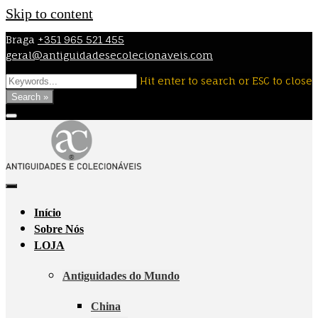
Skip to content
Braga
+351 965 521 455
geral@antiguidadesecolecionaveis.com
Hit enter to search or ESC to close
Search »
Início
Sobre Nós
LOJA
Antiguidades do Mundo
China