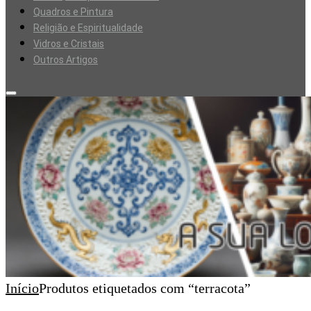
Quadros e Pintura
Religião e Espiritualidade
Vidros e Cristais
Outros Artigos
Início
Produtos etiquetados com “terracota”