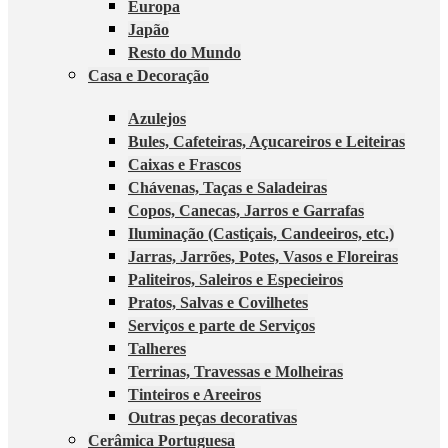
Europa
Japão
Resto do Mundo
Casa e Decoração
Azulejos
Bules, Cafeteiras, Açucareiros e Leiteiras
Caixas e Frascos
Chávenas, Taças e Saladeiras
Copos, Canecas, Jarros e Garrafas
Iluminação (Castiçais, Candeeiros, etc.)
Jarras, Jarrões, Potes, Vasos e Floreiras
Paliteiros, Saleiros e Especieiros
Pratos, Salvas e Covilhetes
Serviços e parte de Serviços
Talheres
Terrinas, Travessas e Molheiras
Tinteiros e Areeiros
Outras peças decorativas
Cerâmica Portuguesa