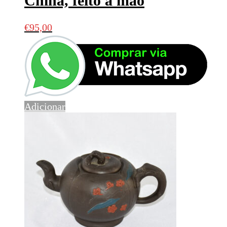
China, feito à mão
€
95,00
Adicionar