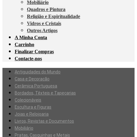
Mobiliário
Quadros e Pintura
Religião e Espiritualidade
Vidros e Cristais
Outros Artigos
A Minha Conta
Carrinho
Finalizar Compras
Contacte-nos
Antiguidades do Mundo
Casa e Decoração
Cerâmica Portuguesa
Bordados, Têxteis e Tapeçarias
Colecionáveis
Escultura e Figuras
Joias e Relojoaria
Livros, Revistas e Documentos
Mobiliário
Pratas, Casquinhas e Metais