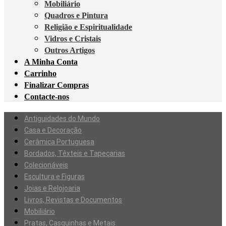
Mobiliário
Quadros e Pintura
Religião e Espiritualidade
Vidros e Cristais
Outros Artigos
A Minha Conta
Carrinho
Finalizar Compras
Contacte-nos
Antiguidades do Mundo
Casa e Decoração
Cerâmica Portuguesa
Bordados, Têxteis e Tapeçarias
Colecionáveis
Escultura e Figuras
Joias e Relojoaria
Livros, Revistas e Documentos
Mobiliário
Pratas, Casquinhas e Metais