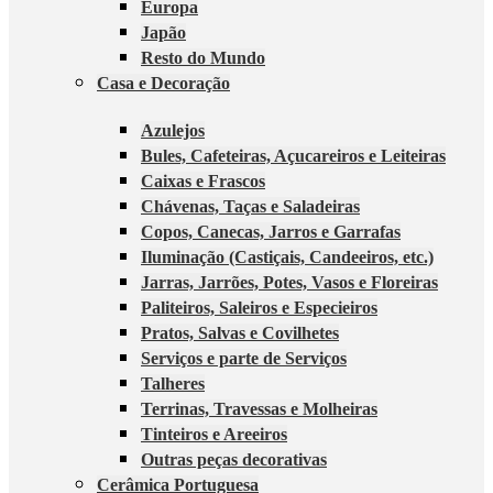
Europa
Japão
Resto do Mundo
Casa e Decoração
Azulejos
Bules, Cafeteiras, Açucareiros e Leiteiras
Caixas e Frascos
Chávenas, Taças e Saladeiras
Copos, Canecas, Jarros e Garrafas
Iluminação (Castiçais, Candeeiros, etc.)
Jarras, Jarrões, Potes, Vasos e Floreiras
Paliteiros, Saleiros e Especieiros
Pratos, Salvas e Covilhetes
Serviços e parte de Serviços
Talheres
Terrinas, Travessas e Molheiras
Tinteiros e Areeiros
Outras peças decorativas
Cerâmica Portuguesa