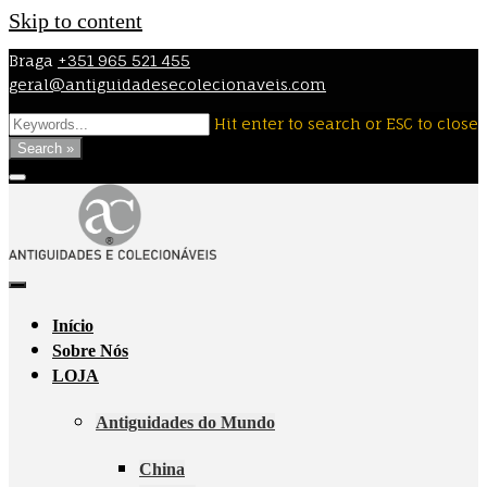
Skip to content
Braga
+351 965 521 455
geral@antiguidadesecolecionaveis.com
Hit enter to search or ESC to close
Search »
Início
Sobre Nós
LOJA
Antiguidades do Mundo
China