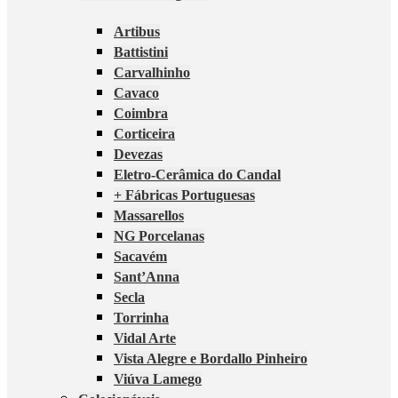
Artibus
Battistini
Carvalhinho
Cavaco
Coimbra
Corticeira
Devezas
Eletro-Cerâmica do Candal
+ Fábricas Portuguesas
Massarellos
NG Porcelanas
Sacavém
Sant’Anna
Secla
Torrinha
Vidal Arte
Vista Alegre e Bordallo Pinheiro
Viúva Lamego