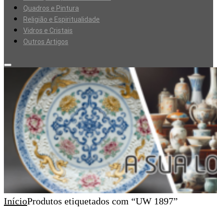
Quadros e Pintura
Religião e Espiritualidade
Vidros e Cristais
Outros Artigos
Início
Produtos etiquetados com “UW 1897”