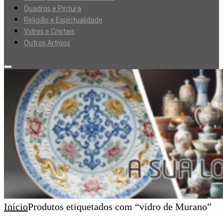
Quadros e Pintura
Religião e Espiritualidade
Vidros e Cristais
Outros Artigos
Início
Produtos etiquetados com “vidro de Murano”