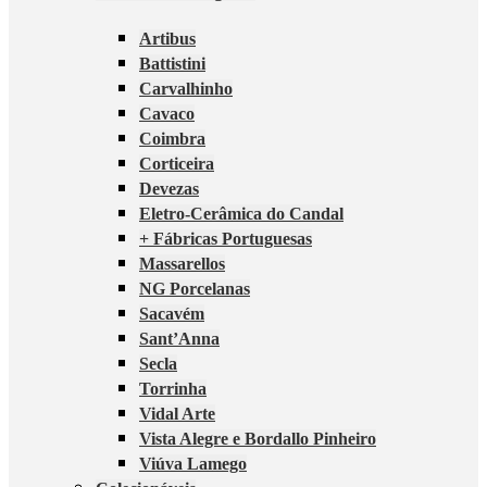
Artibus
Battistini
Carvalhinho
Cavaco
Coimbra
Corticeira
Devezas
Eletro-Cerâmica do Candal
+ Fábricas Portuguesas
Massarellos
NG Porcelanas
Sacavém
Sant’Anna
Secla
Torrinha
Vidal Arte
Vista Alegre e Bordallo Pinheiro
Viúva Lamego