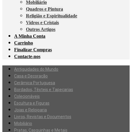
Mobiliário
Quadros e Pintura
Religião e Espiritualidade
Vidros e Cristais
Outros Artigos
A Minha Conta
Carrinho
Finalizar Compras
Contacte-nos
Antiguidades do Mundo
Casa e Decoração
Cerâmica Portuguesa
Bordados, Têxteis e Tapeçarias
Colecionáveis
Escultura e Figuras
Joias e Relojoaria
Livros, Revistas e Documentos
Mobiliário
Pratas, Casquinhas e Metais