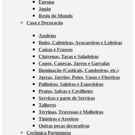
Europa
Japão
Resto do Mundo
Casa e Decoração
Azulejos
Bules, Cafeteiras, Açucareiros e Leiteiras
Caixas e Frascos
Chávenas, Taças e Saladeiras
Copos, Canecas, Jarros e Garrafas
Iluminação (Castiçais, Candeeiros, etc.)
Jarras, Jarrões, Potes, Vasos e Floreiras
Paliteiros, Saleiros e Especieiros
Pratos, Salvas e Covilhetes
Serviços e parte de Serviços
Talheres
Terrinas, Travessas e Molheiras
Tinteiros e Areeiros
Outras peças decorativas
Cerâmica Portuguesa