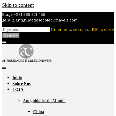
Skip to content
Braga
+351 965 521 455
geral@antiguidadesecolecionaveis.com
Hit enter to search or ESC to close
Search »
Início
Sobre Nós
LOJA
Antiguidades do Mundo
China