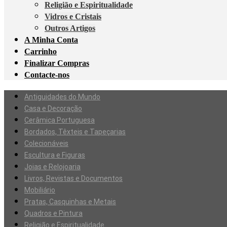
Religião e Espiritualidade
Vidros e Cristais
Outros Artigos
A Minha Conta
Carrinho
Finalizar Compras
Contacte-nos
Antiguidades do Mundo
Casa e Decoração
Cerâmica Portuguesa
Bordados, Têxteis e Tapeçarias
Colecionáveis
Escultura e Figuras
Joias e Relojoaria
Livros, Revistas e Documentos
Mobiliário
Pratas, Casquinhas e Metais
Quadros e Pintura
Religião e Espiritualidade