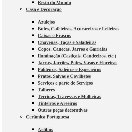
Resto do Mundo
Casa e Decoração
Azulejos
Bules, Cafeteiras, Açucareiros e Leiteiras
Caixas e Frascos
Chávenas, Taças e Saladeiras
Copos, Canecas, Jarros e Garrafas
Iluminação (Castiçais, Candeeiros, etc.)
Jarras, Jarrões, Potes, Vasos e Floreiras
Paliteiros, Saleiros e Especieiros
Pratos, Salvas e Covilhetes
Serviços e parte de Serviços
Talheres
Terrinas, Travessas e Molheiras
Tinteiros e Areeiros
Outras peças decorativas
Cerâmica Portuguesa
Artibus