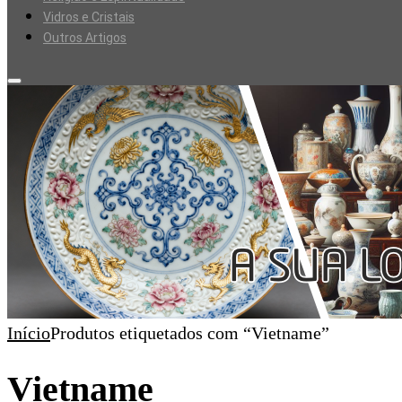
Vidros e Cristais
Outros Artigos
Início
Produtos etiquetados com “Vietname”
Vietname