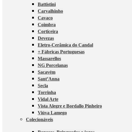
Battistini
Carvalhinho
Cavaco
Coimbra
Corticeira
Devezas
Eletro-Cerâmica do Candal
+ Fábricas Portuguesas
Massarellos
NG Porcelanas
Sacavém
Sant’Anna
Secla
Torrinha
Vidal Arte
Vista Alegre e Bordallo Pinheiro
Viúva Lamego
Colecionáveis