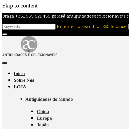
Skip to content
Braga
+351 965 521 455
geral@antiguidadesecolecionaveis.
Hit enter to search or ESC to close
Início
Sobre Nós
LOJA
Antiguidades do Mundo
China
Europa
Japão