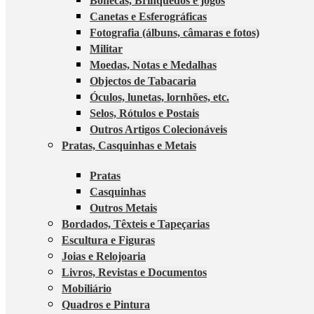
Bonecas, Brinquedos e jogos
Canetas e Esferográficas
Fotografia (álbuns, câmaras e fotos)
Militar
Moedas, Notas e Medalhas
Objectos de Tabacaria
Óculos, lunetas, lornhões, etc.
Selos, Rótulos e Postais
Outros Artigos Colecionáveis
Pratas, Casquinhas e Metais
Pratas
Casquinhas
Outros Metais
Bordados, Têxteis e Tapeçarias
Escultura e Figuras
Joias e Relojoaria
Livros, Revistas e Documentos
Mobiliário
Quadros e Pintura