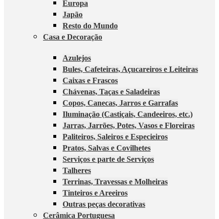
Europa
Japão
Resto do Mundo
Casa e Decoração
Azulejos
Bules, Cafeteiras, Açucareiros e Leiteiras
Caixas e Frascos
Chávenas, Taças e Saladeiras
Copos, Canecas, Jarros e Garrafas
Iluminação (Castiçais, Candeeiros, etc.)
Jarras, Jarrões, Potes, Vasos e Floreiras
Paliteiros, Saleiros e Especieiros
Pratos, Salvas e Covilhetes
Serviços e parte de Serviços
Talheres
Terrinas, Travessas e Molheiras
Tinteiros e Areeiros
Outras peças decorativas
Cerâmica Portuguesa