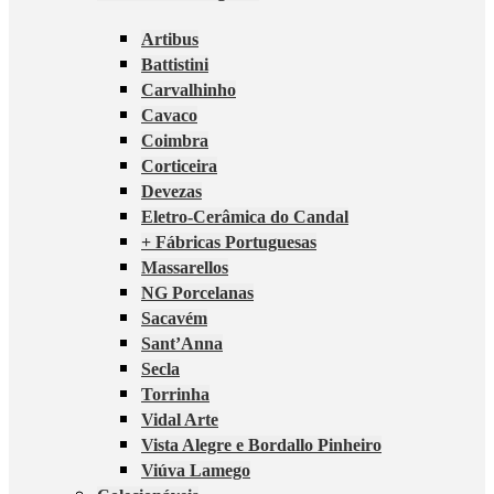
Artibus
Battistini
Carvalhinho
Cavaco
Coimbra
Corticeira
Devezas
Eletro-Cerâmica do Candal
+ Fábricas Portuguesas
Massarellos
NG Porcelanas
Sacavém
Sant’Anna
Secla
Torrinha
Vidal Arte
Vista Alegre e Bordallo Pinheiro
Viúva Lamego