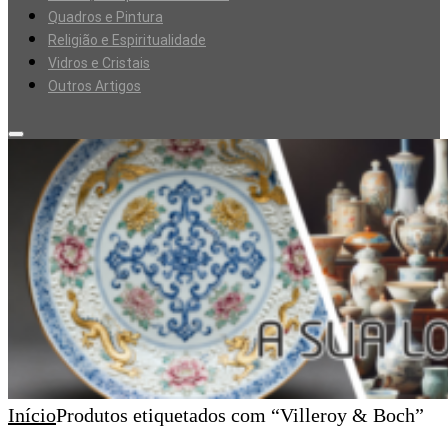
Quadros e Pintura
Religião e Espiritualidade
Vidros e Cristais
Outros Artigos
Início
Produtos etiquetados com “Villeroy & Boch”