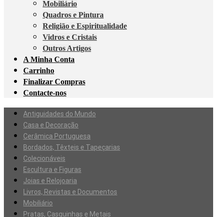
Mobiliário
Quadros e Pintura
Religião e Espiritualidade
Vidros e Cristais
Outros Artigos
A Minha Conta
Carrinho
Finalizar Compras
Contacte-nos
Antiguidades do Mundo
Casa e Decoração
Cerâmica Portuguesa
Bordados, Têxteis e Tapeçarias
Colecionáveis
Escultura e Figuras
Joias e Relojoaria
Livros, Revistas e Documentos
Mobiliário
Pratas, Casquinhas e Metais