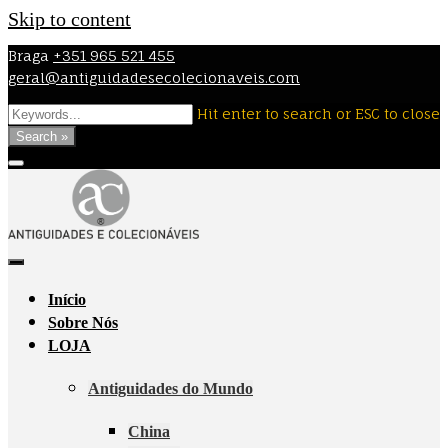
Skip to content
Braga
+351 965 521 455
geral@antiguidadesecolecionaveis.com
Hit enter to search or ESC to close
Search »
Início
Sobre Nós
LOJA
Antiguidades do Mundo
China