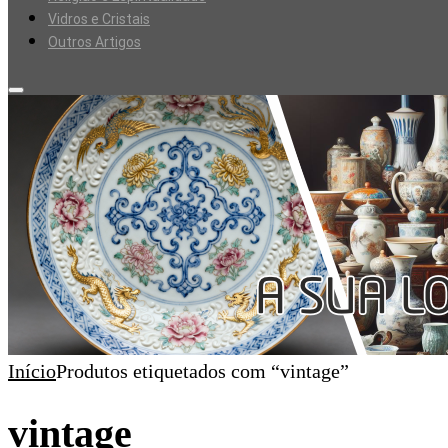
Vidros e Cristais
Outros Artigos
Início
Produtos etiquetados com “vintage”
vintage