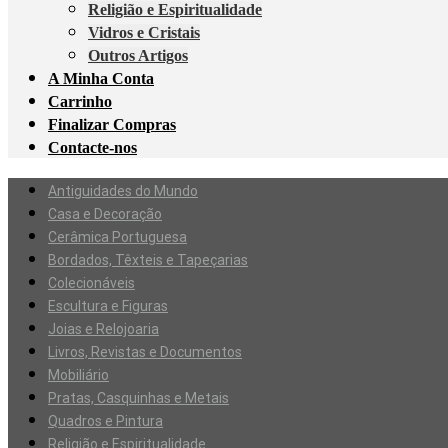
Religião e Espiritualidade
Vidros e Cristais
Outros Artigos
A Minha Conta
Carrinho
Finalizar Compras
Contacte-nos
Antiguidades do Mundo
Casa e Decoração
Cerâmica Portuguesa
Bordados, Têxteis e Tapeçarias
Colecionáveis
Escultura e Figuras
Joias e Relojoaria
Livros, Revistas e Documentos
Mobiliário
Pratas, Casquinhas e Metais
Quadros e Pintura
Religião e Espiritualidade