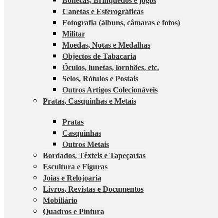
Bonecas, Brinquedos e jogos
Canetas e Esferográficas
Fotografia (álbuns, câmaras e fotos)
Militar
Moedas, Notas e Medalhas
Objectos de Tabacaria
Óculos, lunetas, lornhões, etc.
Selos, Rótulos e Postais
Outros Artigos Colecionáveis
Pratas, Casquinhas e Metais
Pratas
Casquinhas
Outros Metais
Bordados, Têxteis e Tapeçarias
Escultura e Figuras
Joias e Relojoaria
Livros, Revistas e Documentos
Mobiliário
Quadros e Pintura