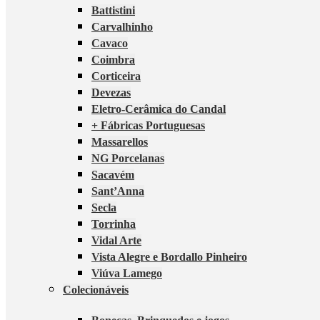
Battistini
Carvalhinho
Cavaco
Coimbra
Corticeira
Devezas
Eletro-Cerâmica do Candal
+ Fábricas Portuguesas
Massarellos
NG Porcelanas
Sacavém
Sant’Anna
Secla
Torrinha
Vidal Arte
Vista Alegre e Bordallo Pinheiro
Viúva Lamego
Colecionáveis