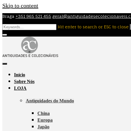
Skip to content
Braga
+351 965 521 455
geral@antiguidadesecolecionaveis.
Hit enter to search or ESC to close
Início
Sobre Nós
LOJA
Antiguidades do Mundo
China
Europa
Japão