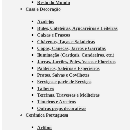
Resto do Mundo
Casa e Decoração
Azulejos
Bules, Cafeteiras, Açucareiros e Leiteiras
Caixas e Frascos
Chávenas, Taças e Saladeiras
Copos, Canecas, Jarros e Garrafas
Iluminação (Castiçais, Candeeiros, etc.)
Jarras, Jarrões, Potes, Vasos e Floreiras
Paliteiros, Saleiros e Especieiros
Pratos, Salvas e Covilhetes
Serviços e parte de Serviços
Talheres
Terrinas, Travessas e Molheiras
Tinteiros e Areeiros
Outras peças decorativas
Cerâmica Portuguesa
Artibus