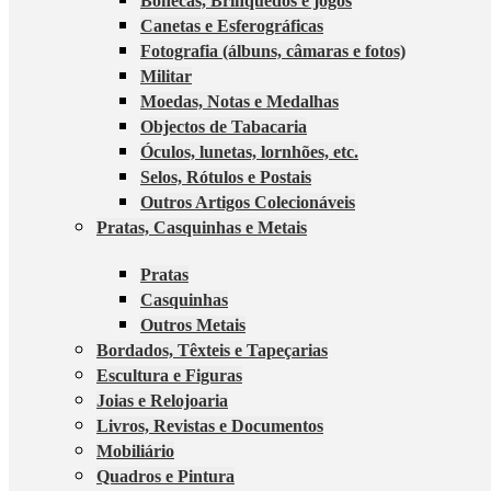
Bonecas, Brinquedos e jogos
Canetas e Esferográficas
Fotografia (álbuns, câmaras e fotos)
Militar
Moedas, Notas e Medalhas
Objectos de Tabacaria
Óculos, lunetas, lornhões, etc.
Selos, Rótulos e Postais
Outros Artigos Colecionáveis
Pratas, Casquinhas e Metais
Pratas
Casquinhas
Outros Metais
Bordados, Têxteis e Tapeçarias
Escultura e Figuras
Joias e Relojoaria
Livros, Revistas e Documentos
Mobiliário
Quadros e Pintura