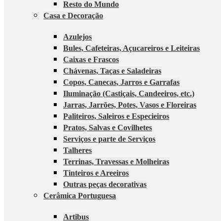
Resto do Mundo
Casa e Decoração
Azulejos
Bules, Cafeteiras, Açucareiros e Leiteiras
Caixas e Frascos
Chávenas, Taças e Saladeiras
Copos, Canecas, Jarros e Garrafas
Iluminação (Castiçais, Candeeiros, etc.)
Jarras, Jarrões, Potes, Vasos e Floreiras
Paliteiros, Saleiros e Especieiros
Pratos, Salvas e Covilhetes
Serviços e parte de Serviços
Talheres
Terrinas, Travessas e Molheiras
Tinteiros e Areeiros
Outras peças decorativas
Cerâmica Portuguesa
Artibus