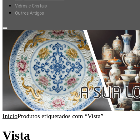
Vidros e Cristais
Outros Artigos
Início
Produtos etiquetados com “Vista”
Vista