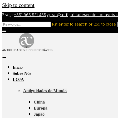
Skip to content
Braga
+351 965 521 455
geral@antiguidadesecolecionaveis.
Hit enter to search or ESC to close
Início
Sobre Nós
LOJA
Antiguidades do Mundo
China
Europa
Japão