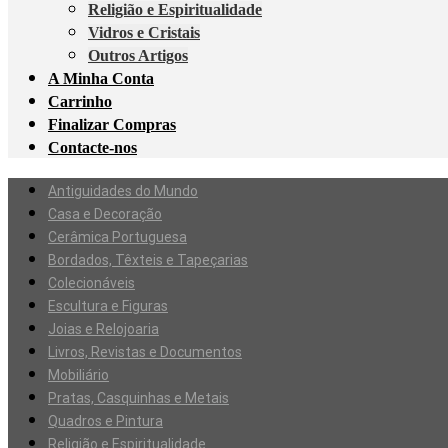
Religião e Espiritualidade
Vidros e Cristais
Outros Artigos
A Minha Conta
Carrinho
Finalizar Compras
Contacte-nos
Antiguidades do Mundo
Casa e Decoração
Cerâmica Portuguesa
Bordados, Têxteis e Tapeçarias
Colecionáveis
Escultura e Figuras
Joias e Relojoaria
Livros, Revistas e Documentos
Mobiliário
Pratas, Casquinhas e Metais
Quadros e Pintura
Religião e Espiritualidade