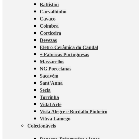
Battistini
Carvalhinho
Cavaco
Coimbra
Corticeira
Devezas
Eletro-Cerâmica do Candal
+ Fábricas Portuguesas
Massarellos
NG Porcelanas
Sacavém
Sant’Anna
Secla
Torrinha
Vidal Arte
Vista Alegre e Bordallo Pinheiro
Viúva Lamego
Colecionáveis