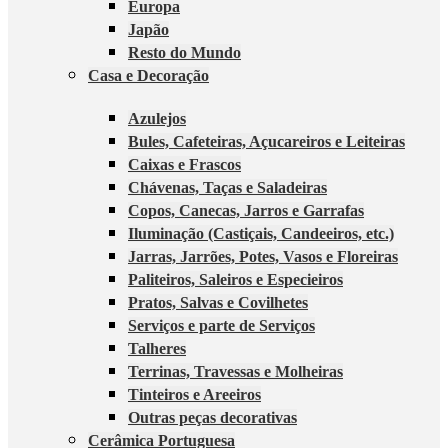
Europa
Japão
Resto do Mundo
Casa e Decoração
Azulejos
Bules, Cafeteiras, Açucareiros e Leiteiras
Caixas e Frascos
Chávenas, Taças e Saladeiras
Copos, Canecas, Jarros e Garrafas
Iluminação (Castiçais, Candeeiros, etc.)
Jarras, Jarrões, Potes, Vasos e Floreiras
Paliteiros, Saleiros e Especieiros
Pratos, Salvas e Covilhetes
Serviços e parte de Serviços
Talheres
Terrinas, Travessas e Molheiras
Tinteiros e Areeiros
Outras peças decorativas
Cerâmica Portuguesa