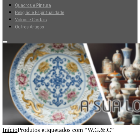
Quadros e Pintura
Religião e Espiritualidade
Vidros e Cristais
Outros Artigos
Início
Produtos etiquetados com “W.G.&.C”