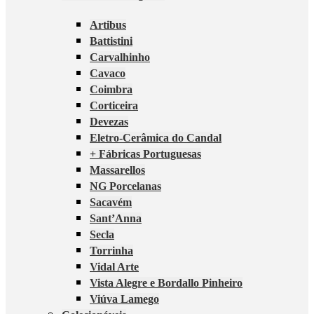
Artibus
Battistini
Carvalhinho
Cavaco
Coimbra
Corticeira
Devezas
Eletro-Cerâmica do Candal
+ Fábricas Portuguesas
Massarellos
NG Porcelanas
Sacavém
Sant’Anna
Secla
Torrinha
Vidal Arte
Vista Alegre e Bordallo Pinheiro
Viúva Lamego