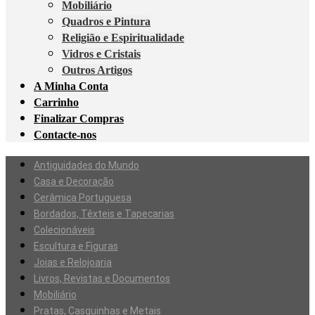
Mobiliário
Quadros e Pintura
Religião e Espiritualidade
Vidros e Cristais
Outros Artigos
A Minha Conta
Carrinho
Finalizar Compras
Contacte-nos
Antiguidades do Mundo
Casa e Decoração
Cerâmica Portuguesa
Bordados, Têxteis e Tapeçarias
Colecionáveis
Escultura e Figuras
Joias e Relojoaria
Livros, Revistas e Documentos
Mobiliário
Pratas, Casquinhas e Metais