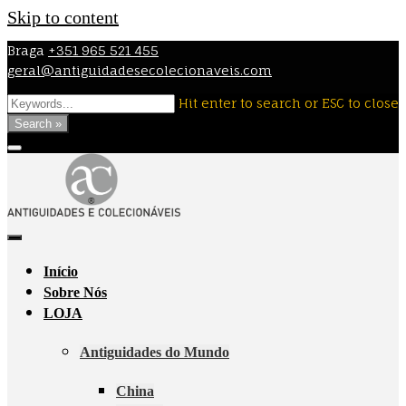
Skip to content
Braga
+351 965 521 455
geral@antiguidadesecolecionaveis.com
Hit enter to search or ESC to close
Search »
Início
Sobre Nós
LOJA
Antiguidades do Mundo
China