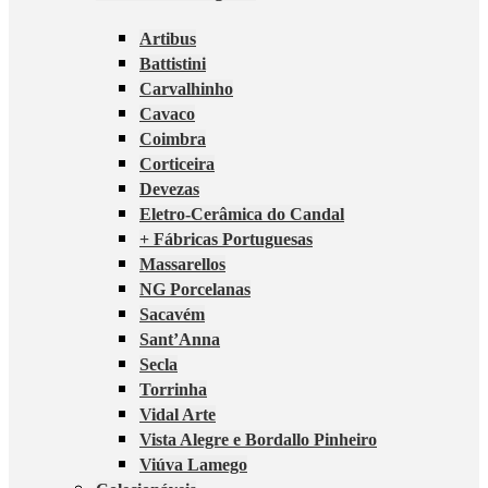
Artibus
Battistini
Carvalhinho
Cavaco
Coimbra
Corticeira
Devezas
Eletro-Cerâmica do Candal
+ Fábricas Portuguesas
Massarellos
NG Porcelanas
Sacavém
Sant’Anna
Secla
Torrinha
Vidal Arte
Vista Alegre e Bordallo Pinheiro
Viúva Lamego