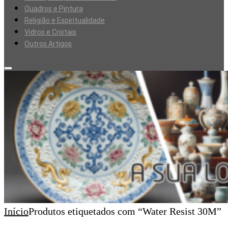
Quadros e Pintura
Religião e Espiritualidade
Vidros e Cristais
Outros Artigos
Início
Produtos etiquetados com “Water Resist 30M”