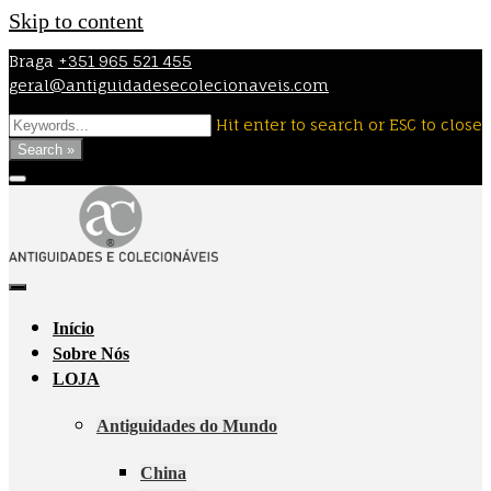
Skip to content
Braga
+351 965 521 455
geral@antiguidadesecolecionaveis.com
Hit enter to search or ESC to close
Search »
Início
Sobre Nós
LOJA
Antiguidades do Mundo
China