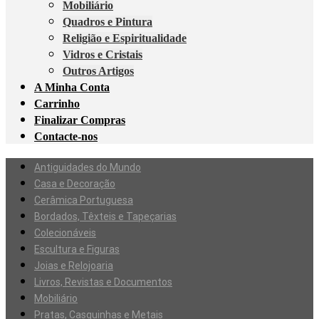
Mobiliário
Quadros e Pintura
Religião e Espiritualidade
Vidros e Cristais
Outros Artigos
A Minha Conta
Carrinho
Finalizar Compras
Contacte-nos
Antiguidades do Mundo
Casa e Decoração
Cerâmica Portuguesa
Bordados, Têxteis e Tapeçarias
Colecionáveis
Escultura e Figuras
Joias e Relojoaria
Livros, Revistas e Documentos
Mobiliário
Pratas, Casquinhas e Metais