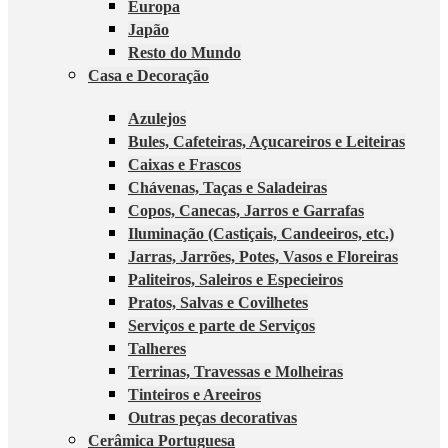
Europa
Japão
Resto do Mundo
Casa e Decoração
Azulejos
Bules, Cafeteiras, Açucareiros e Leiteiras
Caixas e Frascos
Chávenas, Taças e Saladeiras
Copos, Canecas, Jarros e Garrafas
Iluminação (Castiçais, Candeeiros, etc.)
Jarras, Jarrões, Potes, Vasos e Floreiras
Paliteiros, Saleiros e Especieiros
Pratos, Salvas e Covilhetes
Serviços e parte de Serviços
Talheres
Terrinas, Travessas e Molheiras
Tinteiros e Areeiros
Outras peças decorativas
Cerâmica Portuguesa