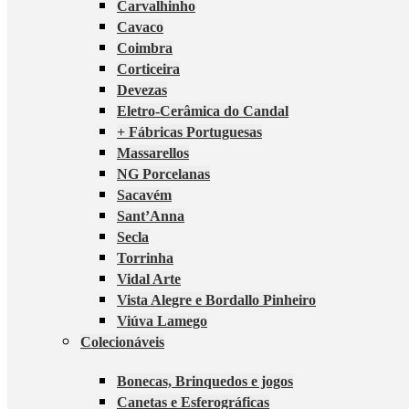
Carvalhinho
Cavaco
Coimbra
Corticeira
Devezas
Eletro-Cerâmica do Candal
+ Fábricas Portuguesas
Massarellos
NG Porcelanas
Sacavém
Sant’Anna
Secla
Torrinha
Vidal Arte
Vista Alegre e Bordallo Pinheiro
Viúva Lamego
Colecionáveis
Bonecas, Brinquedos e jogos
Canetas e Esferográficas