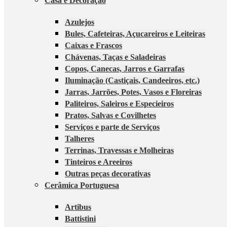
Casa e Decoração
Azulejos
Bules, Cafeteiras, Açucareiros e Leiteiras
Caixas e Frascos
Chávenas, Taças e Saladeiras
Copos, Canecas, Jarros e Garrafas
Iluminação (Castiçais, Candeeiros, etc.)
Jarras, Jarrões, Potes, Vasos e Floreiras
Paliteiros, Saleiros e Especieiros
Pratos, Salvas e Covilhetes
Serviços e parte de Serviços
Talheres
Terrinas, Travessas e Molheiras
Tinteiros e Areeiros
Outras peças decorativas
Cerâmica Portuguesa
Artibus
Battistini