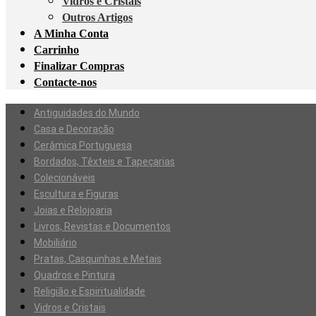
Vidros e Cristais
Outros Artigos
A Minha Conta
Carrinho
Finalizar Compras
Contacte-nos
Antiguidades do Mundo
Casa e Decoração
Cerâmica Portuguesa
Bordados, Têxteis e Tapeçarias
Colecionáveis
Escultura e Figuras
Joias e Relojoaria
Livros, Revistas e Documentos
Mobiliário
Pratas, Casquinhas e Metais
Quadros e Pintura
Religião e Espiritualidade
Vidros e Cristais