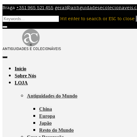
Skip
Braga
+351 965 521 455
geral@antiguidadesecolecionaveis.
to
Hit enter to search or ESC to close
content
Início
Sobre Nós
LOJA
Antiguidades do Mundo
China
Europa
Japão
Resto do Mundo