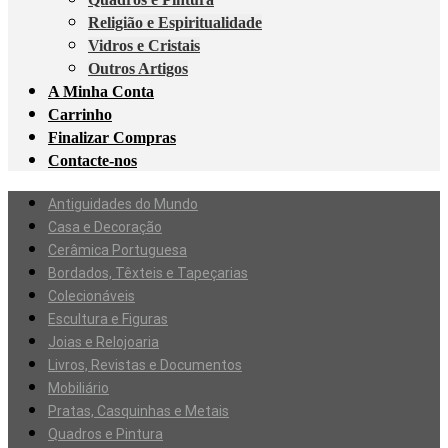
Religião e Espiritualidade
Vidros e Cristais
Outros Artigos
A Minha Conta
Carrinho
Finalizar Compras
Contacte-nos
Antiguidades do Mundo
Casa e Decoração
Cerâmica Portuguesa
Bordados, Têxteis e Tapeçarias
Colecionáveis
Escultura e Figuras
Joias e Relojoaria
Livros, Revistas e Documentos
Mobiliário
Pratas, Casquinhas e Metais
Quadros e Pintura