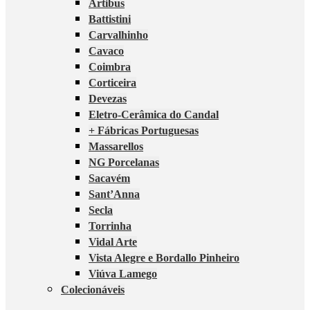
Artibus
Battistini
Carvalhinho
Cavaco
Coimbra
Corticeira
Devezas
Eletro-Cerâmica do Candal
+ Fábricas Portuguesas
Massarellos
NG Porcelanas
Sacavém
Sant’Anna
Secla
Torrinha
Vidal Arte
Vista Alegre e Bordallo Pinheiro
Viúva Lamego
Colecionáveis