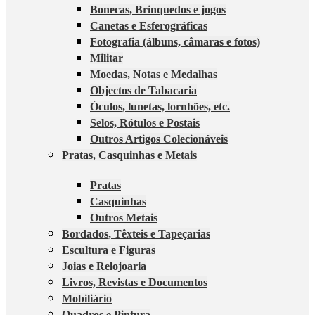
Bonecas, Brinquedos e jogos
Canetas e Esferográficas
Fotografia (álbuns, câmaras e fotos)
Militar
Moedas, Notas e Medalhas
Objectos de Tabacaria
Óculos, lunetas, lornhões, etc.
Selos, Rótulos e Postais
Outros Artigos Colecionáveis
Pratas, Casquinhas e Metais
Pratas
Casquinhas
Outros Metais
Bordados, Têxteis e Tapeçarias
Escultura e Figuras
Joias e Relojoaria
Livros, Revistas e Documentos
Mobiliário
Quadros e Pintura