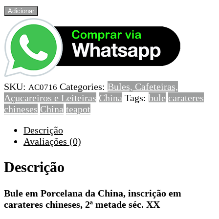
Quantidade
Adicionar
de
Bule
em
Porcelana
da
China,
SKU:
Categories:
Bules, Cafeteiras,
inscrição
AC0716
Açucareiros e Leiteiras
China
Tags:
bule
carateres
em
chineses
China
teapot
carateres
chineses,
Descrição
2ª
Avaliações (0)
metade
séc.
Descrição
XX
Bule em Porcelana da China, inscrição em
carateres chineses, 2ª metade séc. XX