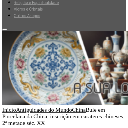
Religião e Espiritualidade
Vidros e Cristais
Outros Artigos
Início
Antiguidades do Mundo
China
Bule em
Porcelana da China, inscrição em carateres chineses,
2ª metade séc. XX