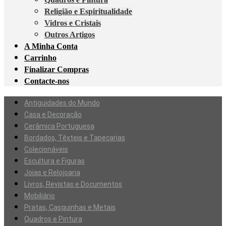
Religião e Espiritualidade
Vidros e Cristais
Outros Artigos
A Minha Conta
Carrinho
Finalizar Compras
Contacte-nos
Antiguidades do Mundo
Casa e Decoração
Cerâmica Portuguesa
Bordados, Têxteis e Tapeçarias
Colecionáveis
Escultura e Figuras
Joias e Relojoaria
Livros, Revistas e Documentos
Mobiliário
Pratas, Casquinhas e Metais
Quadros e Pintura