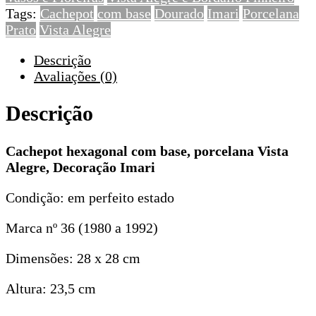
Tags:
Cachepot
com base
Dourado
Imari
Porcelana
Decoração
Prato
Vista Alegre
Imari
Descrição
Avaliações (0)
Descrição
Cachepot hexagonal com base, porcelana Vista
Alegre, Decoração Imari
Condição: em perfeito estado
Marca nº 36 (1980 a 1992)
Dimensões: 28 x 28 cm
Altura: 23,5 cm