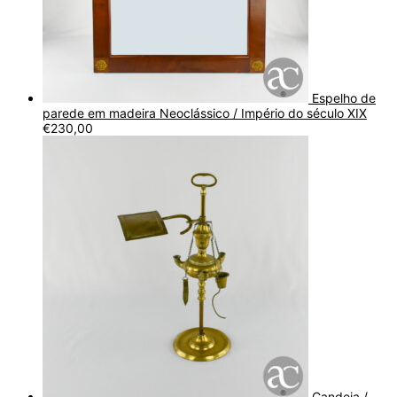
Espelho de
parede em madeira Neoclássico / Império do século XIX
€
230,00
Candeia /