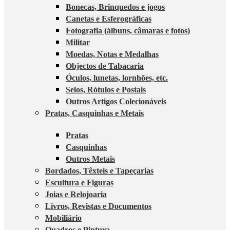
Bonecas, Brinquedos e jogos
Canetas e Esferográficas
Fotografia (álbuns, câmaras e fotos)
Militar
Moedas, Notas e Medalhas
Objectos de Tabacaria
Óculos, lunetas, lornhões, etc.
Selos, Rótulos e Postais
Outros Artigos Colecionáveis
Pratas, Casquinhas e Metais
Pratas
Casquinhas
Outros Metais
Bordados, Têxteis e Tapeçarias
Escultura e Figuras
Joias e Relojoaria
Livros, Revistas e Documentos
Mobiliário
Quadros e Pintura