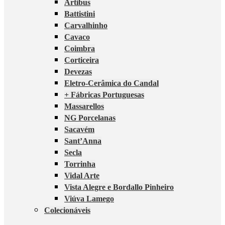
Artibus
Battistini
Carvalhinho
Cavaco
Coimbra
Corticeira
Devezas
Eletro-Cerâmica do Candal
+ Fábricas Portuguesas
Massarellos
NG Porcelanas
Sacavém
Sant’Anna
Secla
Torrinha
Vidal Arte
Vista Alegre e Bordallo Pinheiro
Viúva Lamego
Colecionáveis