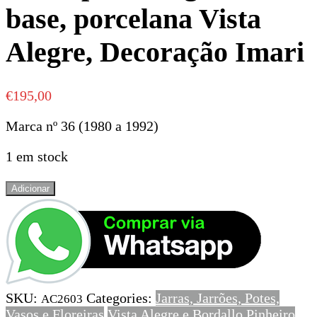
base, porcelana Vista
Alegre, Decoração Imari
€
195,00
Marca nº 36 (1980 a 1992)
1 em stock
Quantidade
Adicionar
de
Cachepot
hexagonal
com
base,
porcelana
SKU:
Categories:
Jarras, Jarrões, Potes,
Vista
AC2603
Vasos e Floreiras
Vista Alegre e Bordallo Pinheiro
Alegre,