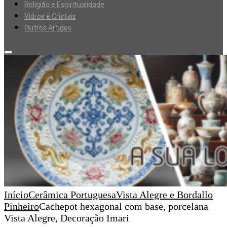
Religião e Espiritualidade
Vidros e Cristais
Outros Artigos
Início
Cerâmica Portuguesa
Vista Alegre e Bordallo
Pinheiro
Cachepot hexagonal com base, porcelana
Vista Alegre, Decoração Imari