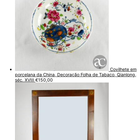
Covilhete em
porcelana da China, Decoração Folha de Tabaco, Qianlong,
séc. XVIII
€
150,00