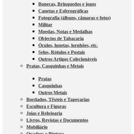
Bonecas, Brinquedos e jogos
Canetas e Esferográficas
Fotografia (álbuns, câmaras e fotos)
Militar
Moedas, Notas e Medalhas
Objectos de Tabacaria
Óculos, lunetas, lornhões, etc.
Selos, Rótulos e Postais
Outros Artigos Colecionáveis
Pratas, Casquinhas e Metais
Pratas
Casquinhas
Outros Metais
Bordados, Têxteis e Tapeçarias
Escultura e Figuras
Joias e Relojoaria
Livros, Revistas e Documentos
Mobiliário
Quadros e Pintura