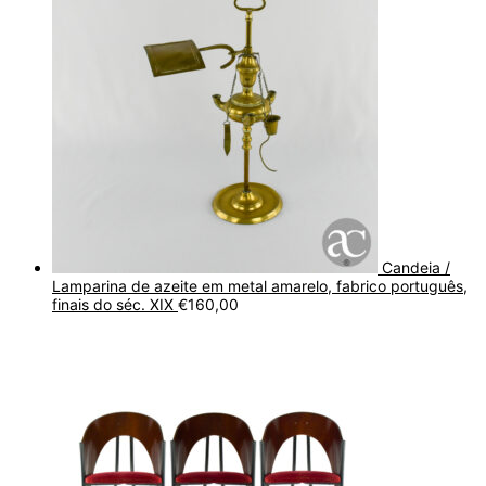
Candeia /
Lamparina de azeite em metal amarelo, fabrico português,
finais do séc. XIX
€
160,00