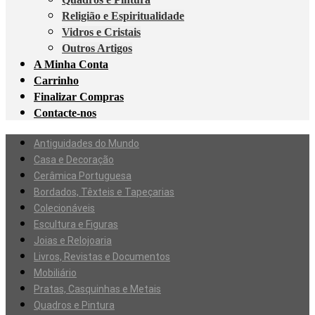
Religião e Espiritualidade
Vidros e Cristais
Outros Artigos
A Minha Conta
Carrinho
Finalizar Compras
Contacte-nos
Antiguidades do Mundo
Casa e Decoração
Cerâmica Portuguesa
Bordados, Têxteis e Tapeçarias
Colecionáveis
Escultura e Figuras
Joias e Relojoaria
Livros, Revistas e Documentos
Mobiliário
Pratas, Casquinhas e Metais
Quadros e Pintura