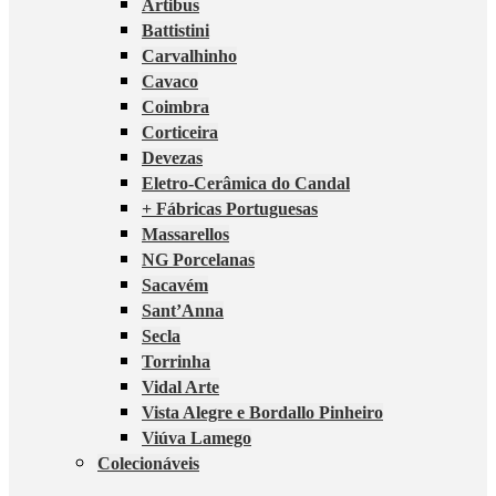
Artibus
Battistini
Carvalhinho
Cavaco
Coimbra
Corticeira
Devezas
Eletro-Cerâmica do Candal
+ Fábricas Portuguesas
Massarellos
NG Porcelanas
Sacavém
Sant’Anna
Secla
Torrinha
Vidal Arte
Vista Alegre e Bordallo Pinheiro
Viúva Lamego
Colecionáveis