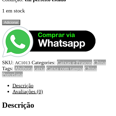
1 em stock
Quantidade
Adicionar
de
Caixa
Abobora,
com
brasão,
porcelana
SKU:
Categories:
Caixas e Frascos
China
da
AC1013
Tags:
Abóbora
caixa
Caixa com tampa
China
China,
Porcelana
circa
1970
Descrição
Avaliações (0)
Descrição