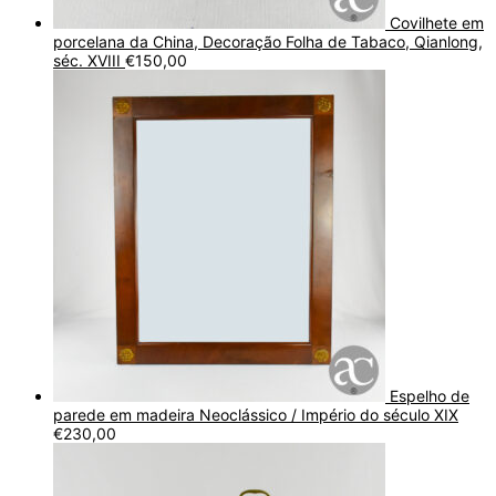
Covilhete em
porcelana da China, Decoração Folha de Tabaco, Qianlong,
séc. XVIII
€
150,00
Espelho de
parede em madeira Neoclássico / Império do século XIX
€
230,00