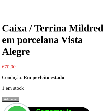
Caixa / Terrina Mildred
em porcelana Vista
Alegre
€
70,00
Condição:
Em perfeito estado
1 em stock
Quantidade
Adicionar
de
Caixa