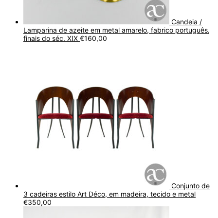
Candeia /
Lamparina de azeite em metal amarelo, fabrico português,
finais do séc. XIX
€
160,00
Conjunto de
3 cadeiras estilo Art Déco, em madeira, tecido e metal
€
350,00