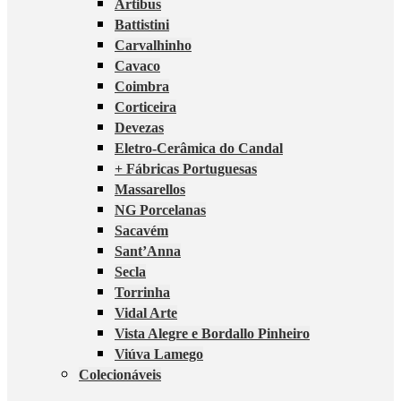
Artibus
Battistini
Carvalhinho
Cavaco
Coimbra
Corticeira
Devezas
Eletro-Cerâmica do Candal
+ Fábricas Portuguesas
Massarellos
NG Porcelanas
Sacavém
Sant’Anna
Secla
Torrinha
Vidal Arte
Vista Alegre e Bordallo Pinheiro
Viúva Lamego
Colecionáveis