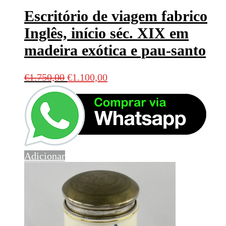
Escritório de viagem fabrico
Inglês, início séc. XIX em
madeira exótica e pau-santo
O
O
€
1.750,00
€
1.100,00
preço
preço
original
atual
era:
é:
€1.750,00.
€1.100,00.
Adicionar