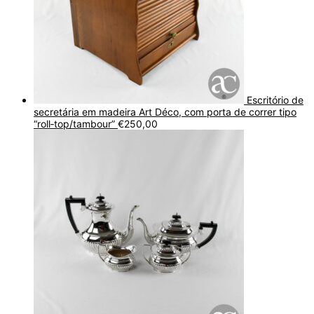
Escritório de
secretária em madeira Art Déco, com porta de correr tipo
“roll‑top/tambour”
€
250,00