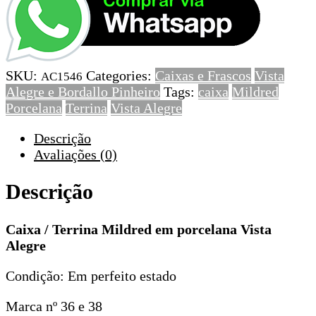
/
Terrina
Mildred
em
SKU:
Categories:
Caixas e Frascos
Vista
porcelana
AC1546
Alegre e Bordallo Pinheiro
Tags:
caixa
Mildred
Vista
Porcelana
Terrina
Vista Alegre
Alegre
Descrição
Avaliações (0)
Descrição
Caixa / Terrina Mildred em porcelana Vista
Alegre
Condição: Em perfeito estado
Marca nº 36 e 38