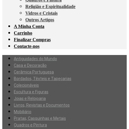
Religião e Espiritualidade
Vidros e Cristais
Outros Artigos
A Minha Conta
Carrinho
Finalizar Compras
Contacte-nos
Antiguidades do Mundo
Casa e Decoração
Cerâmica Portuguesa
Bordados, Têxteis e Tapeçarias
Colecionáveis
Escultura e Figuras
Joias e Relojoaria
Livros, Revistas e Documentos
Mobiliário
Pratas, Casquinhas e Metais
Quadros e Pintura