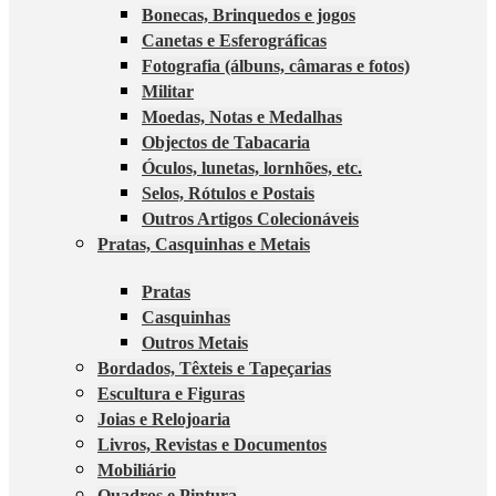
Bonecas, Brinquedos e jogos
Canetas e Esferográficas
Fotografia (álbuns, câmaras e fotos)
Militar
Moedas, Notas e Medalhas
Objectos de Tabacaria
Óculos, lunetas, lornhões, etc.
Selos, Rótulos e Postais
Outros Artigos Colecionáveis
Pratas, Casquinhas e Metais
Pratas
Casquinhas
Outros Metais
Bordados, Têxteis e Tapeçarias
Escultura e Figuras
Joias e Relojoaria
Livros, Revistas e Documentos
Mobiliário
Quadros e Pintura