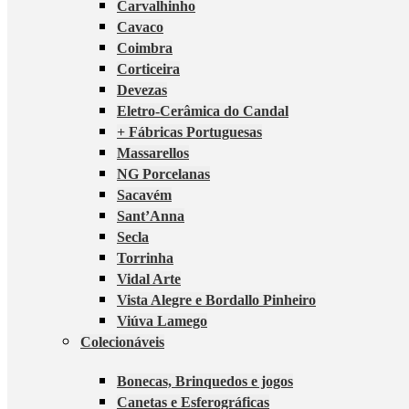
Carvalhinho
Cavaco
Coimbra
Corticeira
Devezas
Eletro-Cerâmica do Candal
+ Fábricas Portuguesas
Massarellos
NG Porcelanas
Sacavém
Sant’Anna
Secla
Torrinha
Vidal Arte
Vista Alegre e Bordallo Pinheiro
Viúva Lamego
Colecionáveis
Bonecas, Brinquedos e jogos
Canetas e Esferográficas