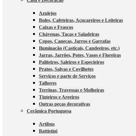
Casa e Decoração
Azulejos
Bules, Cafeteiras, Açucareiros e Leiteiras
Caixas e Frascos
Chávenas, Taças e Saladeiras
Copos, Canecas, Jarros e Garrafas
Iluminação (Castiçais, Candeeiros, etc.)
Jarras, Jarrões, Potes, Vasos e Floreiras
Paliteiros, Saleiros e Especieiros
Pratos, Salvas e Covilhetes
Serviços e parte de Serviços
Talheres
Terrinas, Travessas e Molheiras
Tinteiros e Areeiros
Outras peças decorativas
Cerâmica Portuguesa
Artibus
Battistini