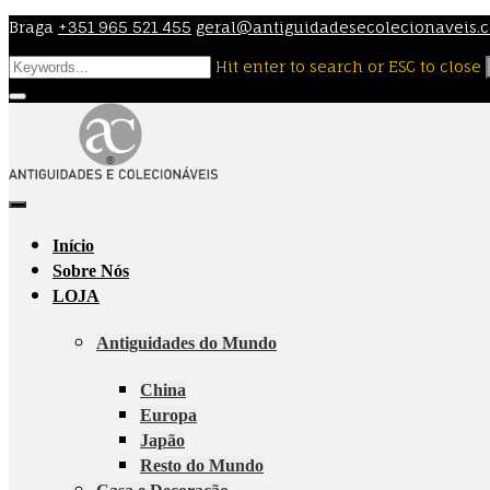
Skip
Braga
+351 965 521 455
geral@antiguidadesecolecionaveis.
to
Hit enter to search or ESC to close
content
Início
Sobre Nós
LOJA
Antiguidades do Mundo
China
Europa
Japão
Resto do Mundo