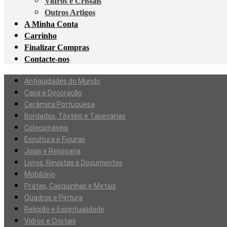
Vidros e Cristais
Outros Artigos
A Minha Conta
Carrinho
Finalizar Compras
Contacte-nos
Antiguidades do Mundo
Casa e Decoração
Cerâmica Portuguesa
Bordados, Têxteis e Tapeçarias
Colecionáveis
Escultura e Figuras
Joias e Relojoaria
Livros, Revistas e Documentos
Mobiliário
Pratas, Casquinhas e Metais
Quadros e Pintura
Religião e Espiritualidade
Vidros e Cristais