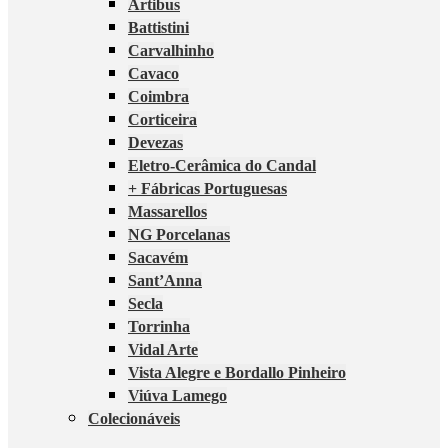
Artibus
Battistini
Carvalhinho
Cavaco
Coimbra
Corticeira
Devezas
Eletro-Cerâmica do Candal
+ Fábricas Portuguesas
Massarellos
NG Porcelanas
Sacavém
Sant’Anna
Secla
Torrinha
Vidal Arte
Vista Alegre e Bordallo Pinheiro
Viúva Lamego
Colecionáveis