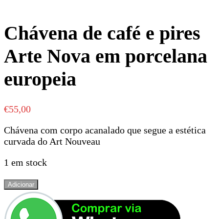
Chávena de café e pires
Arte Nova em porcelana
europeia
€
55,00
Chávena com corpo acanalado que segue a estética
curvada do Art Nouveau​
1 em stock
Quantidade
Adicionar
de
Chávena
de