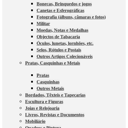
Bonecas, Brinquedos e jogos
Canetas e Esferográficas
Fotografia (álbuns, câmaras e fotos)
Militar
Moedas, Notas e Medalhas
Objectos de Tabacaria
Óculos, lunetas, lornhões, etc.
Selos, Rótulos e Postais
Outros Artigos Colecionáveis
Pratas, Casquinhas e Metais
Pratas
Casquinhas
Outros Metais
Bordados, Têxteis e Tapeçarias
Escultura e Figuras
Joias e Relojoaria
Livros, Revistas e Documentos
Mobiliário
Quadros e Pintura