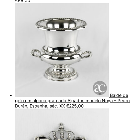
€
65,00
Balde de
gelo em alpaca prateada Alpadur, modelo Noya – Pedro
Durán, Espanha, séc. XX
€
225,00