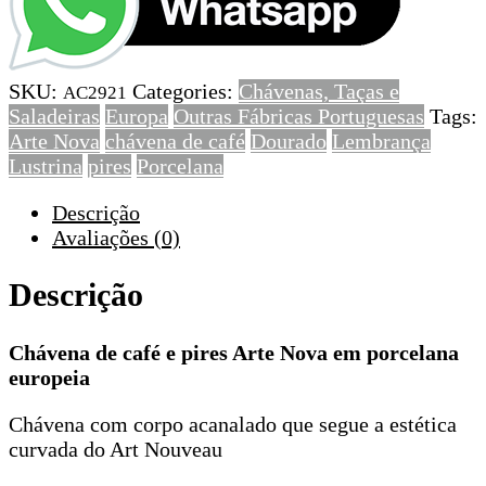
café
e
pires
SKU:
Categories:
Chávenas, Taças e
Arte
AC2921
Saladeiras
Europa
Outras Fábricas Portuguesas
Tags:
Nova
Arte Nova
chávena de café
Dourado
Lembrança
em
Lustrina
pires
Porcelana
porcelana
europeia
Descrição
Avaliações (0)
Descrição
Chávena de café e pires Arte Nova em porcelana
europeia
Chávena com corpo acanalado que segue a estética
curvada do Art Nouveau​