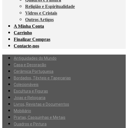
Religião e Espiritualidade
Vidros e Cristais
Outros Artigos
A Minha Conta
Carrinho
Finalizar Compras
Contacte-nos
Antiguidades do Mundo
Casa e Decoração
Cerâmica Portuguesa
Bordados, Têxteis e Tapeçarias
Colecionáveis
Escultura e Figuras
Joias e Relojoaria
Livros, Revistas e Documentos
Mobiliário
Pratas, Casquinhas e Metais
Quadros e Pintura