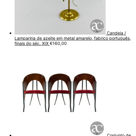
Candeia /
Lamparina de azeite em metal amarelo, fabrico português,
finais do séc. XIX
€
160,00
Conjunto de