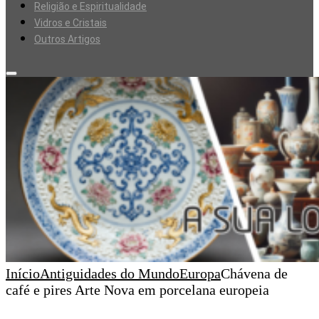
Religião e Espiritualidade
Vidros e Cristais
Outros Artigos
Início
Antiguidades do Mundo
Europa
Chávena de
café e pires Arte Nova em porcelana europeia