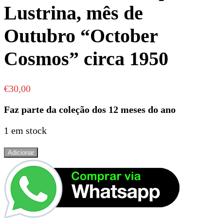
Lustrina, mês de
Outubro “October
Cosmos” circa 1950
€
30,00
Faz parte da coleção dos 12 meses do ano
1 em stock
Quantidade
Adicionar
de
Chávena
de
café
e
pires