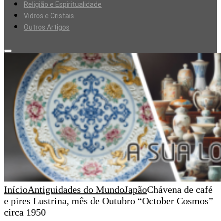
Religião e Espiritualidade
Vidros e Cristais
Outros Artigos
Início
Antiguidades do Mundo
Japão
Chávena de café
e pires Lustrina, mês de Outubro “October Cosmos”
circa 1950