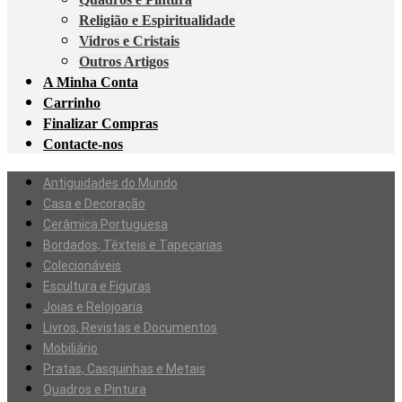
Religião e Espiritualidade
Vidros e Cristais
Outros Artigos
A Minha Conta
Carrinho
Finalizar Compras
Contacte-nos
Antiguidades do Mundo
Casa e Decoração
Cerâmica Portuguesa
Bordados, Têxteis e Tapeçarias
Colecionáveis
Escultura e Figuras
Joias e Relojoaria
Livros, Revistas e Documentos
Mobiliário
Pratas, Casquinhas e Metais
Quadros e Pintura