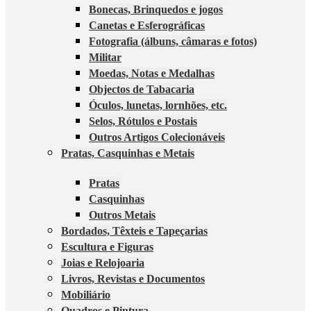
Bonecas, Brinquedos e jogos
Canetas e Esferográficas
Fotografia (álbuns, câmaras e fotos)
Militar
Moedas, Notas e Medalhas
Objectos de Tabacaria
Óculos, lunetas, lornhões, etc.
Selos, Rótulos e Postais
Outros Artigos Colecionáveis
Pratas, Casquinhas e Metais
Pratas
Casquinhas
Outros Metais
Bordados, Têxteis e Tapeçarias
Escultura e Figuras
Joias e Relojoaria
Livros, Revistas e Documentos
Mobiliário
Quadros e Pintura