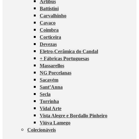
Artibus
Battistini
Carvalhinho
Cavaco
Coimbra
Corticeira
Devezas
Eletro-Cerâmica do Candal
+ Fábricas Portuguesas
Massarellos
NG Porcelanas
Sacavém
Sant’Anna
Secla
Torrinha
Vidal Arte
Vista Alegre e Bordallo Pinheiro
Viúva Lamego
Colecionáveis