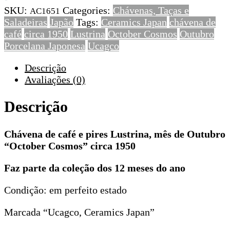
SKU:
Categories:
Chávenas, Taças e
Lustrina,
AC1651
Saladeiras
Japão
Tags:
Ceramics Japan
chávena de
mês
café
circa 1950
Lustrina
October Cosmos
Outubro
de
Porcelana Japonesa
Ucagco
Outubro
“October
Descrição
Cosmos”
Avaliações (0)
circa
1950
Descrição
Chávena de café e pires Lustrina, mês de Outubro
“October Cosmos” circa 1950
Faz parte da coleção dos 12 meses do ano
Condição: em perfeito estado
Marcada “Ucagco, Ceramics Japan”