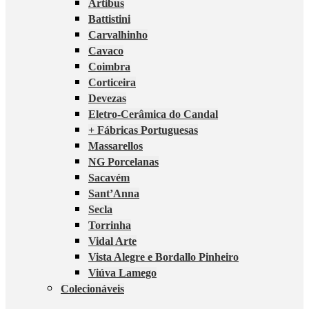
Artibus
Battistini
Carvalhinho
Cavaco
Coimbra
Corticeira
Devezas
Eletro-Cerâmica do Candal
+ Fábricas Portuguesas
Massarellos
NG Porcelanas
Sacavém
Sant’Anna
Secla
Torrinha
Vidal Arte
Vista Alegre e Bordallo Pinheiro
Viúva Lamego
Colecionáveis