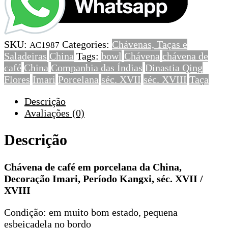
café
em
porcelana
SKU:
Categories:
Chávenas, Taças e
da
AC1987
Saladeiras
China
Tags:
bowl
Chávena
chávena de
China,
café
China
Companhia das Índias
Dinastia Qing
Decoração
Flores
Imari
Porcelana
séc. XVII
séc. XVIII
Taça
Imari,
Período
Descrição
Kangxi,
Avaliações (0)
séc.
XVII
Descrição
/
XVIII
Chávena de café em porcelana da China,
Decoração Imari, Período Kangxi, séc. XVII /
XVIII
Condição: em muito bom estado, pequena
esbeiçadela no bordo