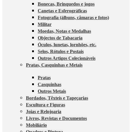
Bonecas, Brinquedos e jogos
Canetas e Esferográficas
Fotografia (álbuns, câmaras e fotos)
Militar
Moedas, Notas e Medalhas
Objectos de Tabacaria
Óculos, lunetas, lornhões, etc.
Selos, Rótulos e Postais
Outros Artigos Colecionáveis
Pratas, Casquinhas e Metais
Pratas
Casquinhas
Outros Metais
Bordados, Têxteis e Tapeçarias
Escultura e Figuras
Joias e Relojoaria
Livros, Revistas e Documentos
Mobiliário
Quadros e Pintura