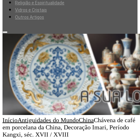
Religião e Espiritualidade
Vidros e Cristais
Outros Artigos
Início
Antiguidades do Mundo
China
Chávena de café
em porcelana da China, Decoração Imari, Período
Kangxi, séc. XVII / XVIII