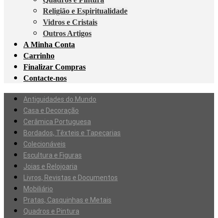
Religião e Espiritualidade
Vidros e Cristais
Outros Artigos
A Minha Conta
Carrinho
Finalizar Compras
Contacte-nos
Antiguidades do Mundo
Casa e Decoração
Cerâmica Portuguesa
Bordados, Têxteis e Tapeçarias
Colecionáveis
Escultura e Figuras
Joias e Relojoaria
Livros, Revistas e Documentos
Mobiliário
Pratas, Casquinhas e Metais
Quadros e Pintura