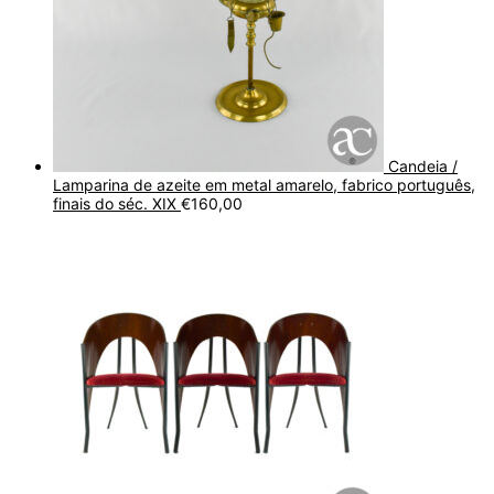
Candeia /
Lamparina de azeite em metal amarelo, fabrico português,
finais do séc. XIX
€
160,00