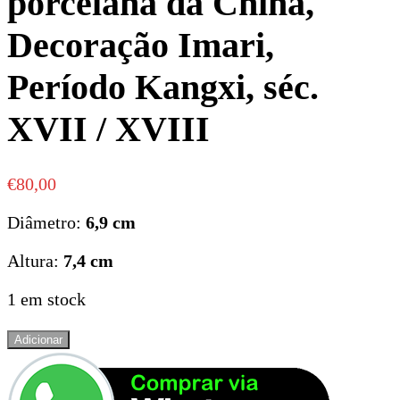
porcelana da China,
Decoração Imari,
Período Kangxi, séc.
XVII / XVIII
€
80,00
Diâmetro:
6,9 cm
Altura:
7,4 cm
1 em stock
Quantidade
Adicionar
de
Chávena
de