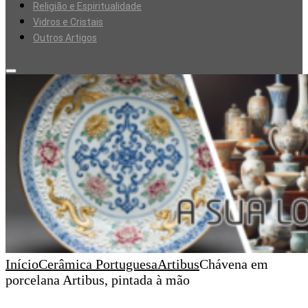
Religião e Espiritualidade
Vidros e Cristais
Outros Artigos
Início
Cerâmica Portuguesa
Artibus
Chávena em
porcelana Artibus, pintada à mão