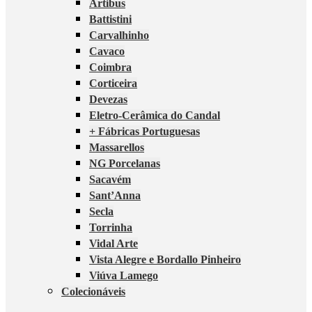
Artibus
Battistini
Carvalhinho
Cavaco
Coimbra
Corticeira
Devezas
Eletro-Cerâmica do Candal
+ Fábricas Portuguesas
Massarellos
NG Porcelanas
Sacavém
Sant’Anna
Secla
Torrinha
Vidal Arte
Vista Alegre e Bordallo Pinheiro
Viúva Lamego
Colecionáveis