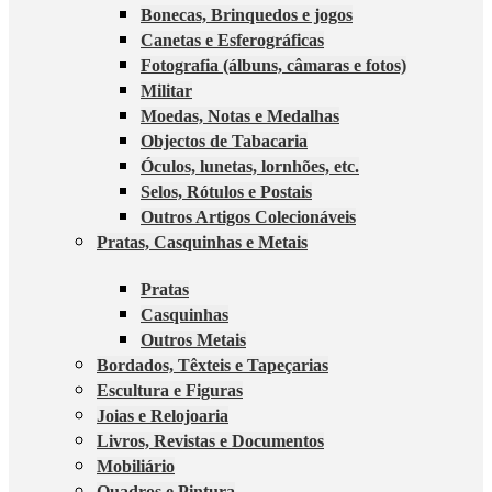
Bonecas, Brinquedos e jogos
Canetas e Esferográficas
Fotografia (álbuns, câmaras e fotos)
Militar
Moedas, Notas e Medalhas
Objectos de Tabacaria
Óculos, lunetas, lornhões, etc.
Selos, Rótulos e Postais
Outros Artigos Colecionáveis
Pratas, Casquinhas e Metais
Pratas
Casquinhas
Outros Metais
Bordados, Têxteis e Tapeçarias
Escultura e Figuras
Joias e Relojoaria
Livros, Revistas e Documentos
Mobiliário
Quadros e Pintura