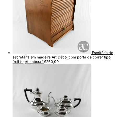
Escritório de
secretária em madeira Art Déco, com porta de correr tipo
“roll‑top/tambour”
€
250,00