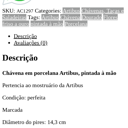
pintada
SKU:
Categories:
Artibus
Chávenas, Taças e
à
AC1297
Saladeiras
Tags:
Artibus
Chávena
Dourado
Flores
mão
friso a ouro
pintada à mão
Porcelana
Descrição
Avaliações (0)
Descrição
Chávena em porcelana Artibus, pintada à mão
Pertencia ao mostruário da Artibus
Condição: perfeita
Marcada
Diâmetro do pires: 14,3 cm