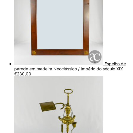
Espelho de
parede em madeira Neoclássico / Império do século XIX
€
230,00