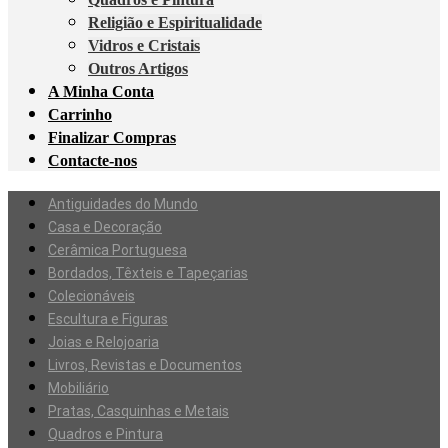
Religião e Espiritualidade
Vidros e Cristais
Outros Artigos
A Minha Conta
Carrinho
Finalizar Compras
Contacte-nos
Antiguidades do Mundo
Casa e Decoração
Cerâmica Portuguesa
Bordados, Têxteis e Tapeçarias
Colecionáveis
Escultura e Figuras
Joias e Relojoaria
Livros, Revistas e Documentos
Mobiliário
Pratas, Casquinhas e Metais
Quadros e Pintura