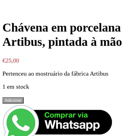
Chávena em porcelana
Artibus, pintada à mão
€
25,00
Pertenceu ao mostruário da fábrica Artibus
1 em stock
Quantidade
Adicionar
de
Chávena
em
porcelana
Artibus,