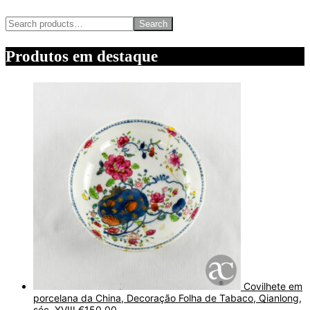
Search
Produtos em destaque
Covilhete em
porcelana da China, Decoração Folha de Tabaco, Qianlong,
séc. XVIII
€
150,00