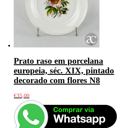
Prato raso em porcelana
europeia, séc. XIX, pintado
decorado com flores N8
€
35,00