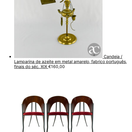
Candeia /
Lamparina de azeite em metal amarelo, fabrico português,
finais do séc. XIX
€
160,00