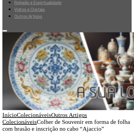
Religião e Espiritualidade
Vidros e Cristais
Outros Artigos
Início
Colecionáveis
Outros Artigos
Colecionáveis
Colher de Souvenir em forma de folha
com brasão e inscrição no cabo “Ajaccio”