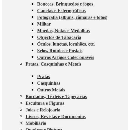
Bonecas, Brinquedos e jogos
Canetas e Esferográficas
Fotografia (álbuns, câmaras e fotos)
Militar
Moedas, Notas e Medalhas
Objectos de Tabacaria
Óculos, lunetas, lornhões, etc.
Selos, Rótulos e Postais
Outros Artigos Colecionáveis
Pratas, Casquinhas e Metais
Pratas
Casquinhas
Outros Metais
Bordados, Têxteis e Tapeçarias
Escultura e Figuras
Joias e Relojoaria
Livros, Revistas e Documentos
Mobiliário
Quadros e Pintura