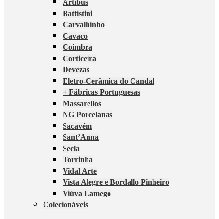
Artibus
Battistini
Carvalhinho
Cavaco
Coimbra
Corticeira
Devezas
Eletro-Cerâmica do Candal
+ Fábricas Portuguesas
Massarellos
NG Porcelanas
Sacavém
Sant’Anna
Secla
Torrinha
Vidal Arte
Vista Alegre e Bordallo Pinheiro
Viúva Lamego
Colecionáveis