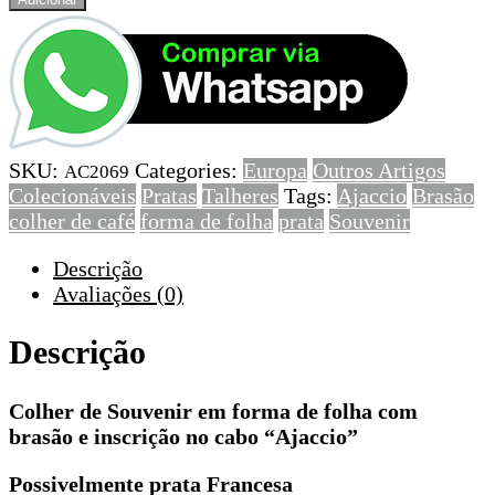
de
Colher
de
Souvenir
em
forma
SKU:
Categories:
Europa
Outros Artigos
de
AC2069
Colecionáveis
Pratas
Talheres
Tags:
Ajaccio
Brasão
folha
colher de café
forma de folha
prata
Souvenir
com
brasão
Descrição
e
Avaliações (0)
inscrição
no
Descrição
cabo
“Ajaccio”
Colher de Souvenir em forma de folha com
brasão e inscrição no cabo “Ajaccio”
Possivelmente prata Francesa