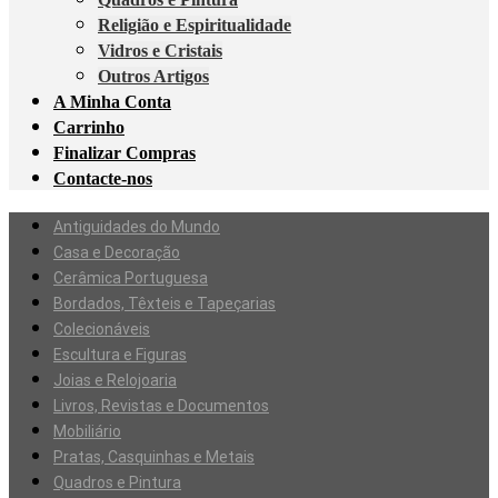
Religião e Espiritualidade
Vidros e Cristais
Outros Artigos
A Minha Conta
Carrinho
Finalizar Compras
Contacte-nos
Antiguidades do Mundo
Casa e Decoração
Cerâmica Portuguesa
Bordados, Têxteis e Tapeçarias
Colecionáveis
Escultura e Figuras
Joias e Relojoaria
Livros, Revistas e Documentos
Mobiliário
Pratas, Casquinhas e Metais
Quadros e Pintura