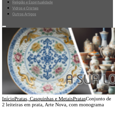
Religião e Espiritualidade
Vidros e Cristais
Outros Artigos
Início
Pratas, Casquinhas e Metais
Pratas
Conjunto de
2 leiteiras em prata, Arte Nova, com monograma