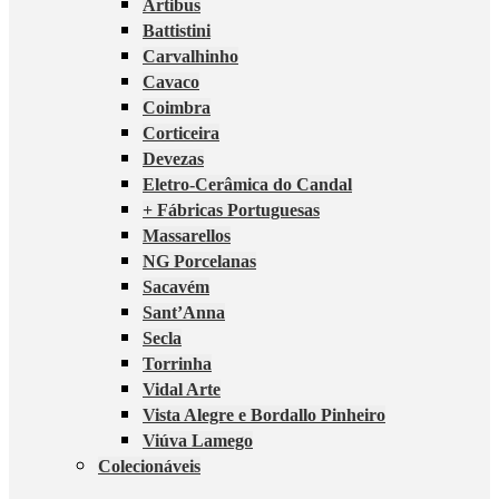
Artibus
Battistini
Carvalhinho
Cavaco
Coimbra
Corticeira
Devezas
Eletro-Cerâmica do Candal
+ Fábricas Portuguesas
Massarellos
NG Porcelanas
Sacavém
Sant’Anna
Secla
Torrinha
Vidal Arte
Vista Alegre e Bordallo Pinheiro
Viúva Lamego
Colecionáveis