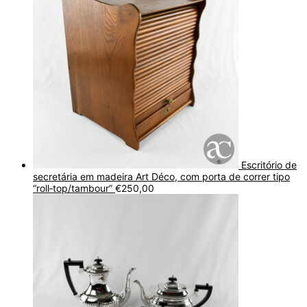
Escritório de
secretária em madeira Art Déco, com porta de correr tipo
“roll‑top/tambour”
€
250,00