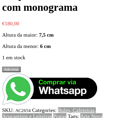
com monograma
€
180,00
Altura da maior:
7,5 cm
Altura da menor:
6 cm
1 em stock
Quantidade
Adicionar
de
Conjunto
de
2
leiteiras
em
SKU:
Categories:
Bules, Cafeteiras,
prata,
AC2654
Açucareiros e Leiteiras
Pratas
Tags:
Arte Nova
Arte