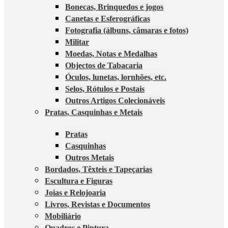
Bonecas, Brinquedos e jogos
Canetas e Esferográficas
Fotografia (álbuns, câmaras e fotos)
Militar
Moedas, Notas e Medalhas
Objectos de Tabacaria
Óculos, lunetas, lornhões, etc.
Selos, Rótulos e Postais
Outros Artigos Colecionáveis
Pratas, Casquinhas e Metais
Pratas
Casquinhas
Outros Metais
Bordados, Têxteis e Tapeçarias
Escultura e Figuras
Joias e Relojoaria
Livros, Revistas e Documentos
Mobiliário
Quadros e Pintura