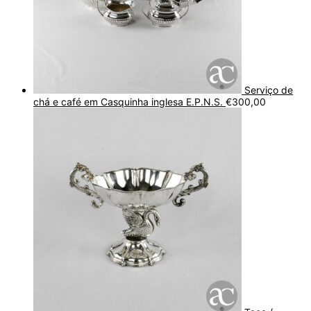
Serviço de
chá e café em Casquinha inglesa E.P.N.S.
€
300,00