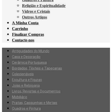
Religião e Espiritualidade
Vidros e Cristais
Outros Artigos
A Minha Conta
Carrinho
Finalizar Compras
Contacte-nos
Antiguidades do Mundo
Casa e Decoração
Cerâmica Portuguesa
Bordados, Têxteis e Tapeçarias
Colecionáveis
Escultura e Figuras
Joias e Relojoaria
Livros, Revistas e Documentos
Mobiliário
Pratas, Casquinhas e Metais
Quadros e Pintura