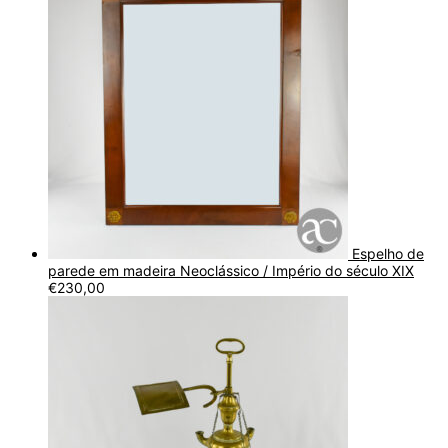
Espelho de
parede em madeira Neoclássico / Império do século XIX
€
230,00