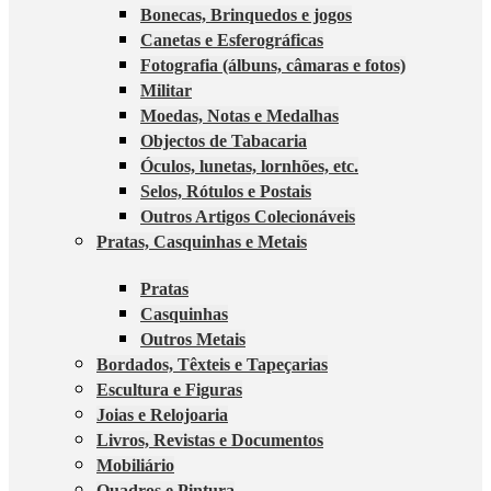
Bonecas, Brinquedos e jogos
Canetas e Esferográficas
Fotografia (álbuns, câmaras e fotos)
Militar
Moedas, Notas e Medalhas
Objectos de Tabacaria
Óculos, lunetas, lornhões, etc.
Selos, Rótulos e Postais
Outros Artigos Colecionáveis
Pratas, Casquinhas e Metais
Pratas
Casquinhas
Outros Metais
Bordados, Têxteis e Tapeçarias
Escultura e Figuras
Joias e Relojoaria
Livros, Revistas e Documentos
Mobiliário
Quadros e Pintura