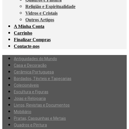
Religião e Espiritualidade
Vidros e Cristais
Outros Artigos
A Minha Conta
Carrinho
Finalizar Compras
Contacte-nos
Antiguidades do Mundo
Casa e Decoração
Cerâmica Portuguesa
Bordados, Têxteis e Tapeçarias
Colecionáveis
Escultura e Figuras
Joias e Relojoaria
Livros, Revistas e Documentos
Mobiliário
Pratas, Casquinhas e Metais
Quadros e Pintura