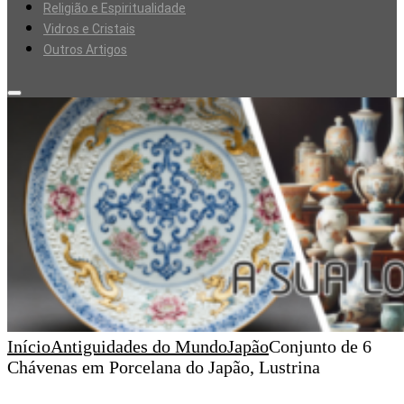
Religião e Espiritualidade
Vidros e Cristais
Outros Artigos
Início
Antiguidades do Mundo
Japão
Conjunto de 6
Chávenas em Porcelana do Japão, Lustrina