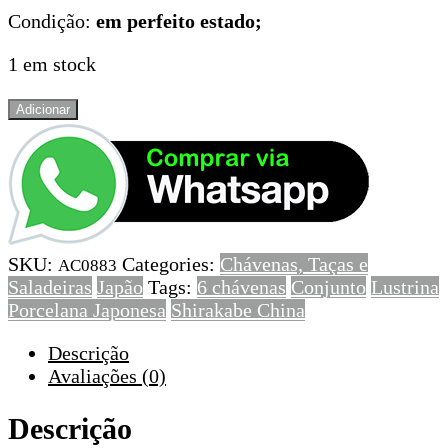
Condição:
em perfeito estado;
1 em stock
Quantidade
Adicionar
de
Conjunto
de
6
Chávenas
em
SKU:
Categories:
Chávenas, Taças e
Porcelana
AC0883
Saladeiras
Japão
Tags:
6 chávenas
Conjunto
Lustrina
do
Porcelana Japonesa
Shirakabe China
Japão,
Lustrina
Descrição
Avaliações (0)
Descrição