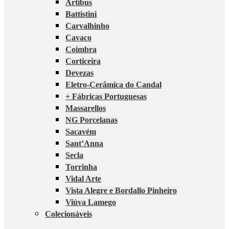
Artibus
Battistini
Carvalhinho
Cavaco
Coimbra
Corticeira
Devezas
Eletro-Cerâmica do Candal
+ Fábricas Portuguesas
Massarellos
NG Porcelanas
Sacavém
Sant’Anna
Secla
Torrinha
Vidal Arte
Vista Alegre e Bordallo Pinheiro
Viúva Lamego
Colecionáveis