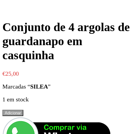
Conjunto de 4 argolas de
guardanapo em
casquinha
€
25,00
Marcadas “
SILEA
”
1 em stock
Quantidade
Adicionar
de
Conjunto
de