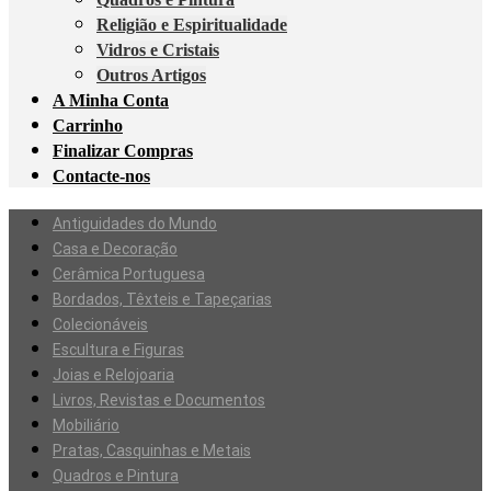
Religião e Espiritualidade
Vidros e Cristais
Outros Artigos
A Minha Conta
Carrinho
Finalizar Compras
Contacte-nos
Antiguidades do Mundo
Casa e Decoração
Cerâmica Portuguesa
Bordados, Têxteis e Tapeçarias
Colecionáveis
Escultura e Figuras
Joias e Relojoaria
Livros, Revistas e Documentos
Mobiliário
Pratas, Casquinhas e Metais
Quadros e Pintura