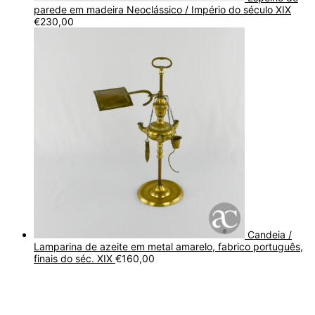
parede em madeira Neoclássico / Império do século XIX
€
230,00
Candeia /
Lamparina de azeite em metal amarelo, fabrico português,
finais do séc. XIX
€
160,00