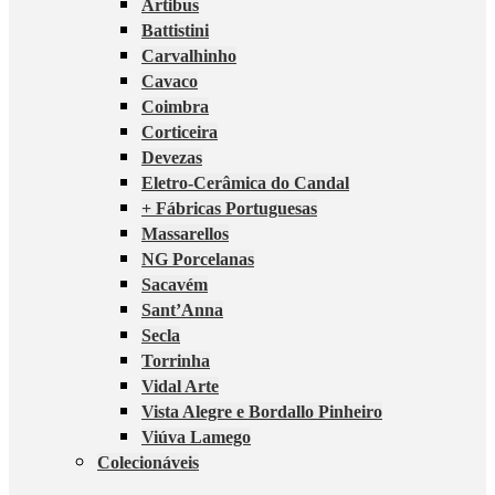
Artibus
Battistini
Carvalhinho
Cavaco
Coimbra
Corticeira
Devezas
Eletro-Cerâmica do Candal
+ Fábricas Portuguesas
Massarellos
NG Porcelanas
Sacavém
Sant’Anna
Secla
Torrinha
Vidal Arte
Vista Alegre e Bordallo Pinheiro
Viúva Lamego
Colecionáveis