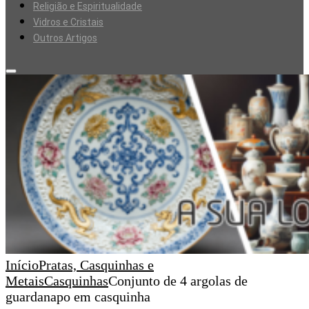
Religião e Espiritualidade
Vidros e Cristais
Outros Artigos
Início
Pratas, Casquinhas e
Metais
Casquinhas
Conjunto de 4 argolas de
guardanapo em casquinha