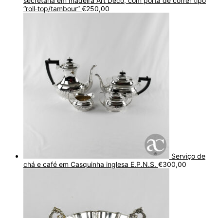
secretária em madeira Art Déco, com porta de correr tipo
“roll‑top/tambour”
€
250,00
Serviço de
chá e café em Casquinha inglesa E.P.N.S.
€
300,00