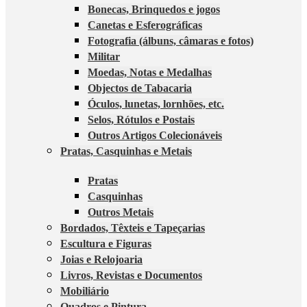
Bonecas, Brinquedos e jogos
Canetas e Esferográficas
Fotografia (álbuns, câmaras e fotos)
Militar
Moedas, Notas e Medalhas
Objectos de Tabacaria
Óculos, lunetas, lornhões, etc.
Selos, Rótulos e Postais
Outros Artigos Colecionáveis
Pratas, Casquinhas e Metais
Pratas
Casquinhas
Outros Metais
Bordados, Têxteis e Tapeçarias
Escultura e Figuras
Joias e Relojoaria
Livros, Revistas e Documentos
Mobiliário
Quadros e Pintura