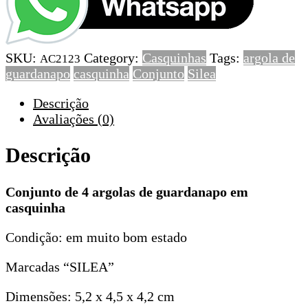
4
argolas
de
SKU:
Category:
Casquinhas
Tags:
argola de
guardanapo
AC2123
guardanapo
casquinha
Conjunto
Silea
em
casquinha
Descrição
Avaliações (0)
Descrição
Conjunto de 4 argolas de guardanapo em
casquinha
Condição: em muito bom estado
Marcadas “SILEA”
Dimensões: 5,2 x 4,5 x 4,2 cm