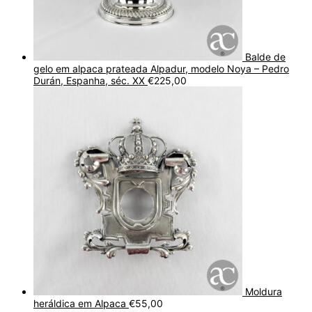
Balde de
gelo em alpaca prateada Alpadur, modelo Noya – Pedro
Durán, Espanha, séc. XX
€
225,00
Moldura
heráldica em Alpaca
€
55,00