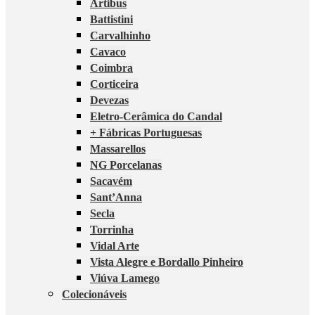
Artibus
Battistini
Carvalhinho
Cavaco
Coimbra
Corticeira
Devezas
Eletro-Cerâmica do Candal
+ Fábricas Portuguesas
Massarellos
NG Porcelanas
Sacavém
Sant’Anna
Secla
Torrinha
Vidal Arte
Vista Alegre e Bordallo Pinheiro
Viúva Lamego
Colecionáveis