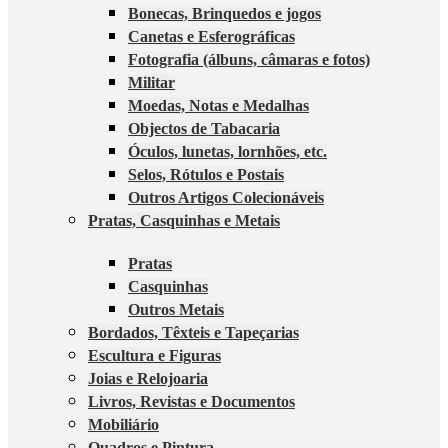
Bonecas, Brinquedos e jogos
Canetas e Esferográficas
Fotografia (álbuns, câmaras e fotos)
Militar
Moedas, Notas e Medalhas
Objectos de Tabacaria
Óculos, lunetas, lornhões, etc.
Selos, Rótulos e Postais
Outros Artigos Colecionáveis
Pratas, Casquinhas e Metais
Pratas
Casquinhas
Outros Metais
Bordados, Têxteis e Tapeçarias
Escultura e Figuras
Joias e Relojoaria
Livros, Revistas e Documentos
Mobiliário
Quadros e Pintura