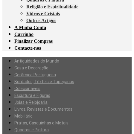
Religião e Espiritualidade
Vidros e Cristais
Outros Artigos
A Minha Conta
Carrinho
Finalizar Compras
Contacte-nos
Antiguidades do Mundo
Casa e Decoração
Cerâmica Portuguesa
Bordados, Têxteis e Tapeçarias
Colecionáveis
Escultura e Figuras
Joias e Relojoaria
Livros, Revistas e Documentos
Mobiliário
Pratas, Casquinhas e Metais
Quadros e Pintura