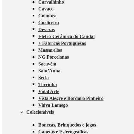
Carvalhinho
Cavaco
Coimbra
Corticeira
Devezas
Eletro-Cerâmica do Candal
+ Fábricas Portuguesas
Massarellos
NG Porcelanas
Sacavém
Sant’Anna
Secla
Torrinha
Vidal Arte
Vista Alegre e Bordallo Pinheiro
Viúva Lamego
Colecionáveis
Bonecas, Brinquedos e jogos
Canetas e Esferográficas