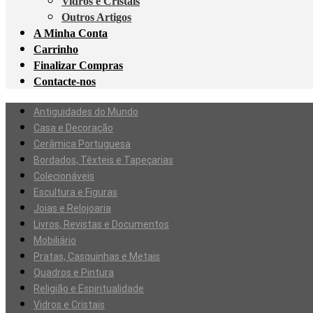
Vidros e Cristais
Outros Artigos
A Minha Conta
Carrinho
Finalizar Compras
Contacte-nos
Antiguidades do Mundo
Casa e Decoração
Cerâmica Portuguesa
Bordados, Têxteis e Tapeçarias
Colecionáveis
Escultura e Figuras
Joias e Relojoaria
Livros, Revistas e Documentos
Mobiliário
Pratas, Casquinhas e Metais
Quadros e Pintura
Religião e Espiritualidade
Vidros e Cristais