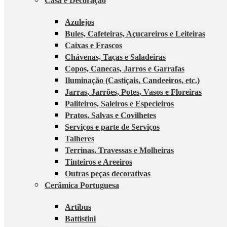
Casa e Decoração
Azulejos
Bules, Cafeteiras, Açucareiros e Leiteiras
Caixas e Frascos
Chávenas, Taças e Saladeiras
Copos, Canecas, Jarros e Garrafas
Iluminação (Castiçais, Candeeiros, etc.)
Jarras, Jarrões, Potes, Vasos e Floreiras
Paliteiros, Saleiros e Especieiros
Pratos, Salvas e Covilhetes
Serviços e parte de Serviços
Talheres
Terrinas, Travessas e Molheiras
Tinteiros e Areeiros
Outras peças decorativas
Cerâmica Portuguesa
Artibus
Battistini