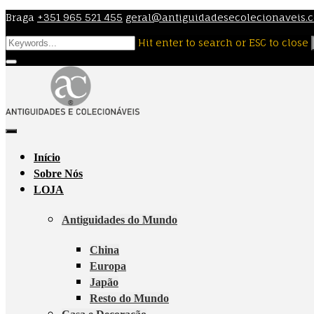
Skip
Braga
+351 965 521 455
geral@antiguidadesecolecionaveis.
to
Hit enter to search or ESC to close
content
Início
Sobre Nós
LOJA
Antiguidades do Mundo
China
Europa
Japão
Resto do Mundo