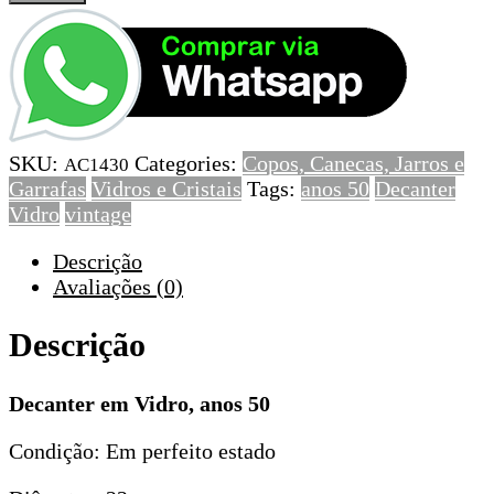
de
Decanter
em
Vidro,
anos
50
SKU:
Categories:
Copos, Canecas, Jarros e
AC1430
Garrafas
Vidros e Cristais
Tags:
anos 50
Decanter
Vidro
vintage
Descrição
Avaliações (0)
Descrição
Decanter em Vidro, anos 50
Condição: Em perfeito estado