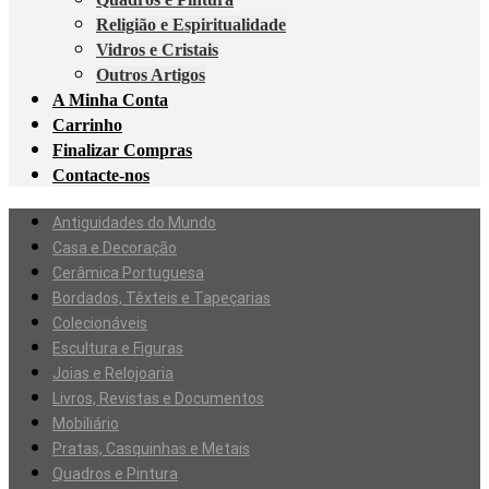
Religião e Espiritualidade
Vidros e Cristais
Outros Artigos
A Minha Conta
Carrinho
Finalizar Compras
Contacte-nos
Antiguidades do Mundo
Casa e Decoração
Cerâmica Portuguesa
Bordados, Têxteis e Tapeçarias
Colecionáveis
Escultura e Figuras
Joias e Relojoaria
Livros, Revistas e Documentos
Mobiliário
Pratas, Casquinhas e Metais
Quadros e Pintura