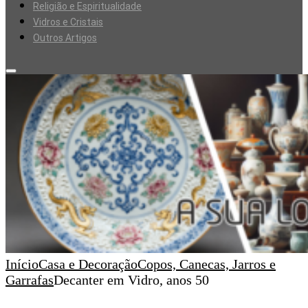
Religião e Espiritualidade
Vidros e Cristais
Outros Artigos
Início
Casa e Decoração
Copos, Canecas, Jarros e
Garrafas
Decanter em Vidro, anos 50