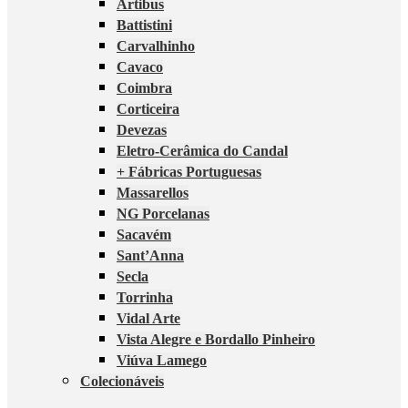
Artibus
Battistini
Carvalhinho
Cavaco
Coimbra
Corticeira
Devezas
Eletro-Cerâmica do Candal
+ Fábricas Portuguesas
Massarellos
NG Porcelanas
Sacavém
Sant’Anna
Secla
Torrinha
Vidal Arte
Vista Alegre e Bordallo Pinheiro
Viúva Lamego
Colecionáveis