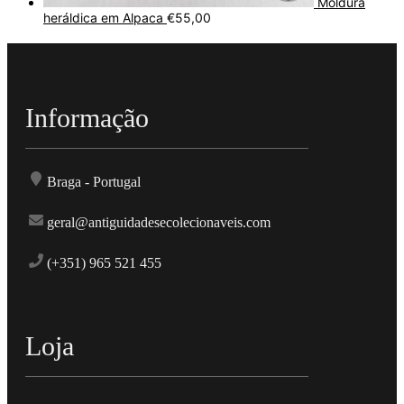
Moldura
heráldica em Alpaca
€
55,00
Informação
Braga - Portugal
geral@antiguidadesecolecionaveis.com
(+351) 965 521 455
Loja