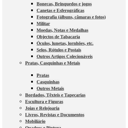
Bonecas, Brinquedos e jogos
Canetas e Esferográficas
Fotografia (álbuns, câmaras e fotos)
Militar
Moedas, Notas e Medalhas
Objectos de Tabacaria
Óculos, lunetas, lornhões, etc.
Selos, Rótulos e Postais
Outros Artigos Colecionáveis
Pratas, Casquinhas e Metais
Pratas
Casquinhas
Outros Metais
Bordados, Têxteis e Tapeçarias
Escultura e Figuras
Joias e Relojoaria
Livros, Revistas e Documentos
Mobiliário
Quadros e Pintura