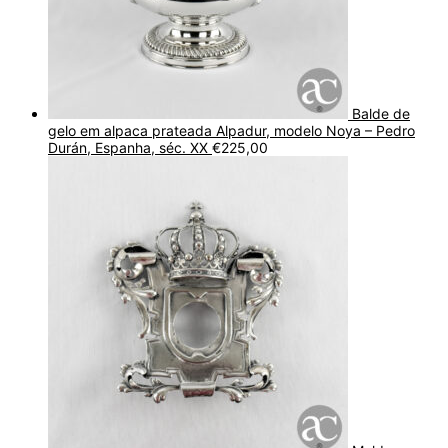
Balde de
gelo em alpaca prateada Alpadur, modelo Noya – Pedro
Durán, Espanha, séc. XX
€
225,00