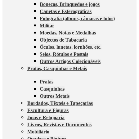
Bonecas, Brinquedos e jogos
Canetas e Esferográficas
Fotografia (álbuns, câmaras e fotos)
Militar
Moedas, Notas e Medalhas
Objectos de Tabacaria
Óculos, lunetas, lornhões, etc.
Selos, Rótulos e Postais
Outros Artigos Colecionáveis
Pratas, Casquinhas e Metais
Pratas
Casquinhas
Outros Metais
Bordados, Têxteis e Tapeçarias
Escultura e Figuras
Joias e Relojoaria
Livros, Revistas e Documentos
Mobiliário
Quadros e Pintura