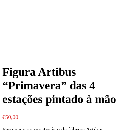
Figura Artibus
“Primavera” das 4
estações pintado à mão
€
50,00
Pertenceu ao mostruário da fábrica Artibus