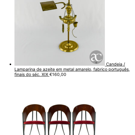
Candeia /
Lamparina de azeite em metal amarelo, fabrico português,
finais do séc. XIX
€
160,00