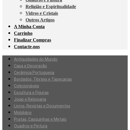
Religião e Espiritualidade
Vidros e Cristais
Outros Artigos
A Minha Conta
Carrinho
Finalizar Compras
Contacte-nos
Antiguidades do Mundo
Casa e Decoração
Cerâmica Portuguesa
Bordados, Têxteis e Tapeçarias
Colecionáveis
Escultura e Figuras
Joias e Relojoaria
Livros, Revistas e Documentos
Mobiliário
Pratas, Casquinhas e Metais
Quadros e Pintura