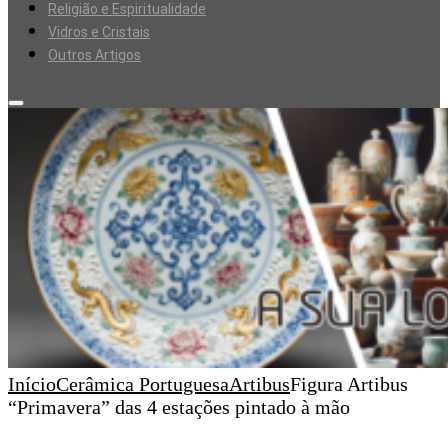
Religião e Espiritualidade
Vidros e Cristais
Outros Artigos
Início
Cerâmica Portuguesa
Artibus
Figura Artibus
“Primavera” das 4 estações pintado à mão