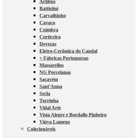
Artibus
Battistini
Carvalhinho
Cavaco
Coimbra
Corticeira
Devezas
Eletro-Cerâmica do Candal
+ Fábricas Portuguesas
Massarellos
NG Porcelanas
Sacavém
Sant’Anna
Secla
Torrinha
Vidal Arte
Vista Alegre e Bordallo Pinheiro
Viúva Lamego
Colecionáveis