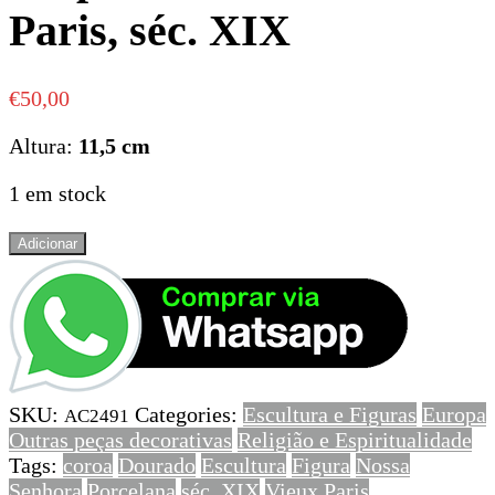
Paris, séc. XIX
€
50,00
Altura:
11,5 cm
1 em stock
Quantidade
Adicionar
de
Figura
de
Nossa
Senhora
em
SKU:
Categories:
Escultura e Figuras
Europa
porcelana
AC2491
Outras peças decorativas
Religião e Espiritualidade
Vieux
Tags:
coroa
Dourado
Escultura
Figura
Nossa
Paris,
Senhora
Porcelana
séc. XIX
Vieux Paris
séc.