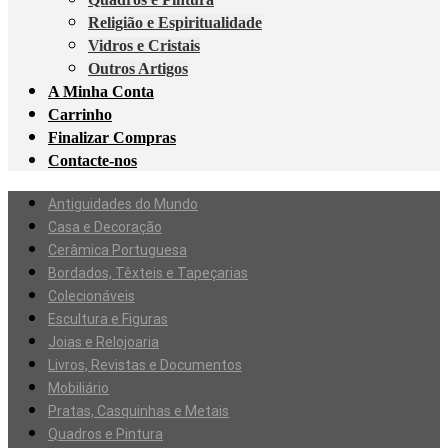
Religião e Espiritualidade
Vidros e Cristais
Outros Artigos
A Minha Conta
Carrinho
Finalizar Compras
Contacte-nos
Antiguidades do Mundo
Casa e Decoração
Cerâmica Portuguesa
Bordados, Têxteis e Tapeçarias
Colecionáveis
Escultura e Figuras
Joias e Relojoaria
Livros, Revistas e Documentos
Mobiliário
Pratas, Casquinhas e Metais
Quadros e Pintura