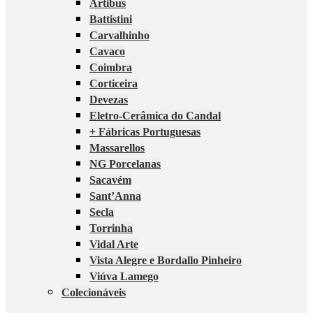
Artibus
Battistini
Carvalhinho
Cavaco
Coimbra
Corticeira
Devezas
Eletro-Cerâmica do Candal
+ Fábricas Portuguesas
Massarellos
NG Porcelanas
Sacavém
Sant’Anna
Secla
Torrinha
Vidal Arte
Vista Alegre e Bordallo Pinheiro
Viúva Lamego
Colecionáveis