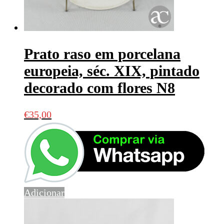
Prato raso em porcelana
europeia, séc. XIX, pintado
decorado com flores N8
€
35,00
Adicionar