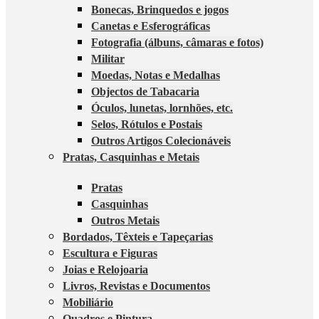
Bonecas, Brinquedos e jogos
Canetas e Esferográficas
Fotografia (álbuns, câmaras e fotos)
Militar
Moedas, Notas e Medalhas
Objectos de Tabacaria
Óculos, lunetas, lornhões, etc.
Selos, Rótulos e Postais
Outros Artigos Colecionáveis
Pratas, Casquinhas e Metais
Pratas
Casquinhas
Outros Metais
Bordados, Têxteis e Tapeçarias
Escultura e Figuras
Joias e Relojoaria
Livros, Revistas e Documentos
Mobiliário
Quadros e Pintura