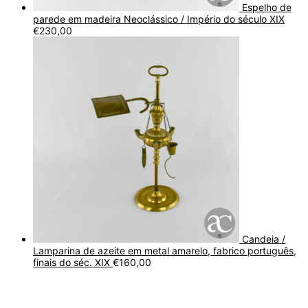
Espelho de
parede em madeira Neoclássico / Império do século XIX
€
230,00
Candeia /
Lamparina de azeite em metal amarelo, fabrico português,
finais do séc. XIX
€
160,00