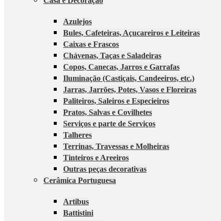
Casa e Decoração
Azulejos
Bules, Cafeteiras, Açucareiros e Leiteiras
Caixas e Frascos
Chávenas, Taças e Saladeiras
Copos, Canecas, Jarros e Garrafas
Iluminação (Castiçais, Candeeiros, etc.)
Jarras, Jarrões, Potes, Vasos e Floreiras
Paliteiros, Saleiros e Especieiros
Pratos, Salvas e Covilhetes
Serviços e parte de Serviços
Talheres
Terrinas, Travessas e Molheiras
Tinteiros e Areeiros
Outras peças decorativas
Cerâmica Portuguesa
Artibus
Battistini