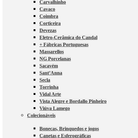
Carvalhinho
Cavaco
Coimbra
Corticeira
Devezas
Eletro-Cerâmica do Candal
+ Fábricas Portuguesas
Massarellos
NG Porcelanas
Sacavém
Sant’Anna
Secla
Torrinha
Vidal Arte
Vista Alegre e Bordallo Pinheiro
Viúva Lamego
Colecionáveis
Bonecas, Brinquedos e jogos
Canetas e Esferográficas