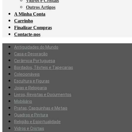
Vidros e Cristais
Outros Artigos
A Minha Conta
Carrinho
Finalizar Compras
Contacte-nos
Antiguidades do Mundo
Casa e Decoração
Cerâmica Portuguesa
Bordados, Têxteis e Tapeçarias
Colecionáveis
Escultura e Figuras
Joias e Relojoaria
Livros, Revistas e Documentos
Mobiliário
Pratas, Casquinhas e Metais
Quadros e Pintura
Religião e Espiritualidade
Vidros e Cristais