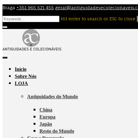
Skip
Braga
+351 965 521 455
geral@antiguidadesecolecionaveis.
to
Hit enter to search or ESC to close
content
Início
Sobre Nós
LOJA
Antiguidades do Mundo
China
Europa
Japão
Resto do Mundo